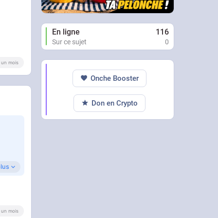
En ligne
116
Sur ce sujet
0
 a un mois
Onche Booster
Don en Crypto
plus
 a un mois