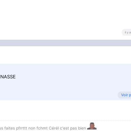
il y
ONNASSE
Voir 
us faites pfrrttt non fchmt Cérél c'est pas bien