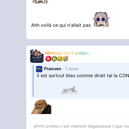
Ahh voilà ce qui n'allait pas
Miaouss oui la guéguérre
TF6
Praioven
1 mois
il est surtout bleu comme dirait tal la C
hein
@tf6
- pfrrttt arrêtez c'est vraiment dégueulasse c'que vo