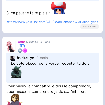
Jaime tellement les femmes que je veux être à
Si ca peut te faire plaisir
https://www.youtube.com/w[...]k&ab_channel=MrMuseLyrics
leurs place des fois simplement
il y a un mois
Jsuis sûrement un des plus hétéro du forum!
Asto
Astolfo_Is_Back
balekouiye
1 mois
Le côté obscur de la Force, redouter tu dois
Pour mieux le combattre je dois le comprendre,
pour mieux le comprendre je dois… l’infiltrer!