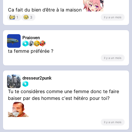
Ca fait du bien d’être à la maison
1
3
il y a un mois
Praioven
ta femme préférée ?
il y a un mois
dresseur2punk
Tu te considères comme une femme donc te faire
baiser par des hommes c'est hétéro pour toi?
il y a un mois