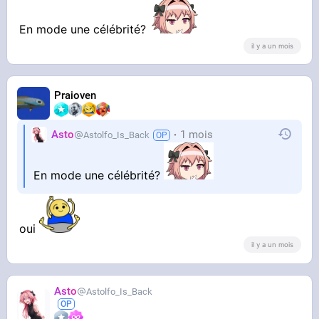
En mode une célébrité?
il y a un mois
Praioven
Asto
1 mois
Astolfo_Is_Back
En mode une célébrité?
oui
il y a un mois
Asto
Astolfo_Is_Back