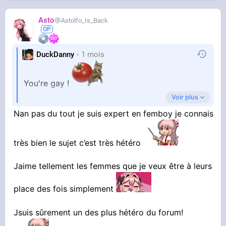
Asto
Astolfo_Is_Back
DuckDanny
1 mois
You're gay !
Voir plus
Femboy c'est gay khey, si tu veux vraiment etre
Nan pas du tout je suis expert en femboy je connais
hetero, c'est trans, mais c'est un peu creepy
pour seulement éviter d'etre gay...
très bien le sujet c’est très hétéro
Jaime tellement les femmes que je veux être à leurs
place des fois simplement
Jsuis sûrement un des plus hétéro du forum!