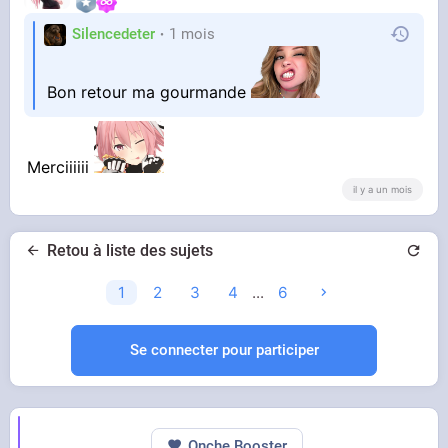
Silencedeter
1 mois
Bon retour ma gourmande
Merciiiiii
il y a un mois
Retou à liste des sujets
1
2
3
4
...
6
Se connecter pour participer
Onche Booster