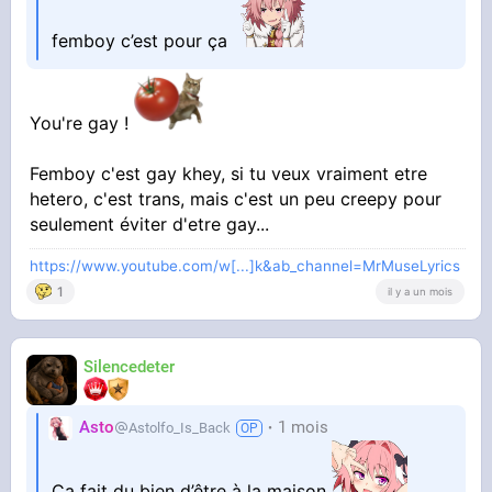
femboy c’est pour ça
You're gay !
Femboy c'est gay khey, si tu veux vraiment etre
hetero, c'est trans, mais c'est un peu creepy pour
seulement éviter d'etre gay...
https://www.youtube.com/w[...]k&ab_channel=MrMuseLyrics
1
il y a un mois
Silencedeter
Asto
1 mois
Astolfo_Is_Back
Ca fait du bien d’être à la maison