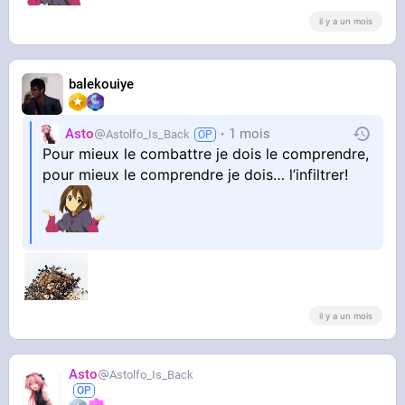
il y a un mois
balekouiye
Asto
1 mois
Astolfo_Is_Back
Pour mieux le combattre je dois le comprendre,
pour mieux le comprendre je dois… l’infiltrer!
il y a un mois
Asto
Astolfo_Is_Back