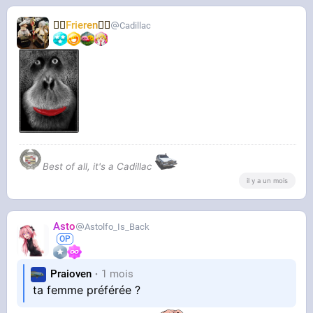
🧝‍♀️
Frieren
🧝‍♀️
Cadillac
Best of all, it's a Cadillac
il y a un mois
Asto
Astolfo_Is_Back
Praioven
1 mois
ta femme préférée ?