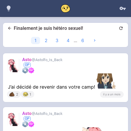
Finalement je suis hétéro sexuel!
1
2
3
4
...
6
Asto
Astolfo_Is_Back
J’ai décidé de revenir dans votre camp!
2
1
il y a un mois
Asto
Astolfo_Is_Back