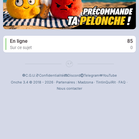
En ligne
85
Sur ce sujet
0
C.G.U.
Confidentialité
Discord
Telegram
YouTube
Onche 3.4 © 2018 - 2026 · Partenaires :
Madzona
·
TintinQuiRit
·
FAQ
·
Nous contacter