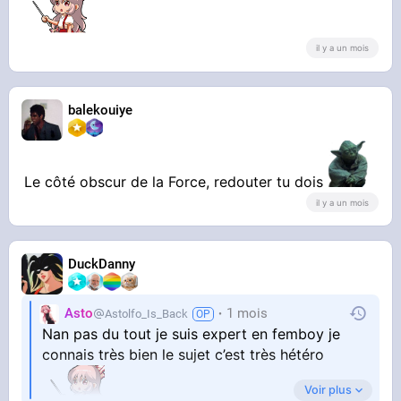
il y a un mois
balekouiye
Le côté obscur de la Force, redouter tu dois
il y a un mois
DuckDanny
Asto
1 mois
Astolfo_Is_Back
Nan pas du tout je suis expert en femboy je
connais très bien le sujet c’est très hétéro
Voir plus