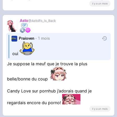
il y a un mois
Asto
Astolfo_Is_Back
Praioven
1 mois
oui
Je suppose la meuf que je trouve la plus
belle/bonne du coup
Candy Love sur pornhub j’adorais quand je
regardais encore du porno!
il y a un mois