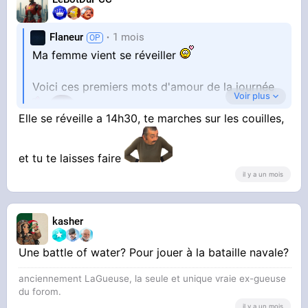
Flaneur
1 mois
Ma femme vient se réveiller
Voici ces premiers mots d'amour de la journée
Voir plus
Elle se réveille a 14h30, te marches sur les couilles,
1)
et tu te laisses faire
il y a un mois
[Flaneur, les assiettes encore !!!] (d'un ton
colérique)
"Flaneur, the plates again !!!
kasher
Une battle of water? Pour jouer à la bataille navale?
- Tf are you talking about, look, there is lots of
plates
anciennement LaGueuse, la seule et unique vraie ex-gueuse
- [Qu'est-ce que tu me racontes, regardes, il y a
du forom.
pleins d'assiettes]
il y a un mois