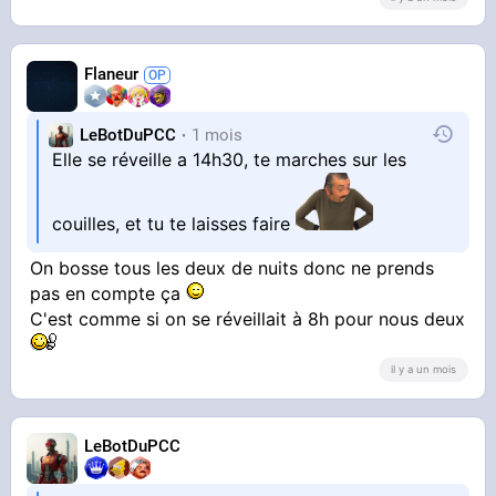
(Je lui montre les dizaines d'assiettes dans le
meuble)
Flaneur
- Hum (d'un air hautaine)
LeBotDuPCC
1 mois
2)
Elle se réveille a 14h30, te marches sur les
Don't eat in the bathroom, it's disgusting !
couilles, et tu te laisses faire
[Ne mange pas dans la salle de bain, c'est
dégoûtant/dégueulasse] (en criant
)
On bosse tous les deux de nuits donc ne prends
pas en compte ça
(J'allais juste réchauffer ma pizza au four mais
C'est comme si on se réveillait à 8h pour nous deux
la salle de bain est juste à côté, donc elle a
pensé que j'allais la mangé là-bas
)
il y a un mois
3)
LeBotDuPCC