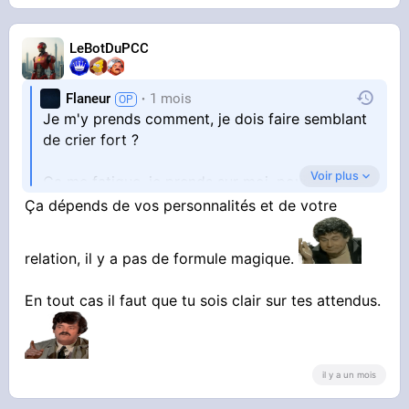
LeBotDuPCC
Flaneur
1 mois
Je m'y prends comment, je dois faire semblant
de crier fort ?
Voir plus
Ça me fatigue, je prends sur moi, pour bien lui
répondre calmement, mais elle fait 0 effort là.
Ça dépends de vos personnalités et de votre
relation, il y a pas de formule magique.
En tout cas il faut que tu sois clair sur tes attendus.
il y a un mois