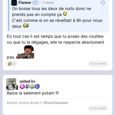
Give me a Battle of water
Flaneur
1 mois
[Donne moi une bouteille d'eau] (d'une voix
On bosse tous les deux de nuits donc ne
colérique)
prends pas en compte ça
C'est comme si on se réveillait à 8h pour nous
- A New one ?
deux
-[Une nouvelle (bouteille)?] (Avec une voix
calme)
En tout cas il est temps que tu poses des couilles
ou que tu la dégages, elle te respecte absolument
- Yes, a New one Flaneurrrrr !!!!!
- [Oui, une nouvelle bouteille, Flaneurrrr !!!!!]
pas.
(En criant, en étant très en colère -> Donne un
2
il y a un mois
coup de poing dans le lit !)
Not here !!!
united-kv
[Pas ici !!!] (En criant)
Baize la salement putain !!!
-> Je sais pas ce que je vais faire d'elle, putain
Breton d’ultra droite !!
#FreePalestine
il y a un mois