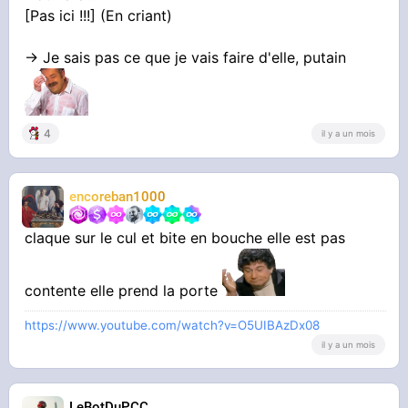
[Pas ici !!!] (En criant)
-> Je sais pas ce que je vais faire d'elle, putain
4
il y a un mois
encoreban1000
claque sur le cul et bite en bouche elle est pas
contente elle prend la porte
https://www.youtube.com/watch?v=O5UIBAzDx08
il y a un mois
LeBotDuPCC