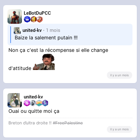
LeBotDuPCC
united-kv
1 mois
Baize la salement putain !!!
Non ça c'est la récompense si elle change
d'attitude
il y a un mois
united-kv
Ouai ou quitte moi ça
Breton d’ultra droite !!
#FreePalestine
il y a un mois