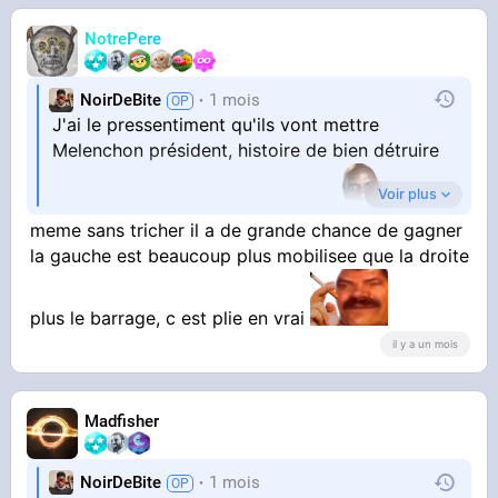
NotrePere
NoirDeBite
1 mois
J'ai le pressentiment qu'ils vont mettre
Melenchon président, histoire de bien détruire
Voir plus
le pays une bonne fois pour toute
meme sans tricher il a de grande chance de gagner
la gauche est beaucoup plus mobilisee que la droite
Toutes les villes/banlieues et certaines
campagnes ressemblent à la vision de
Melenchon donc autant aller jusqu'au bout
plus le barrage, c est plie en vrai
il y a un mois
Madfisher
Ça craint
NoirDeBite
1 mois