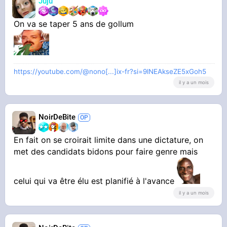
Juju
On va se taper 5 ans de gollum
https://youtube.com/@nono[...]ix-fr?si=9lNEAkseZE5xGoh5
il y a un mois
NoirDeBite
En fait on se croirait limite dans une dictature, on
met des candidats bidons pour faire genre mais
celui qui va être élu est planifié à l'avance
il y a un mois