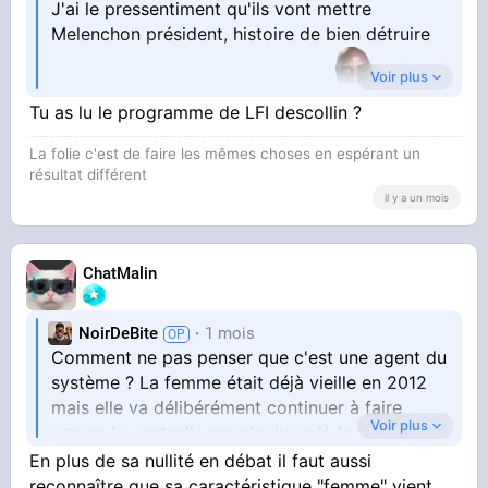
J'ai le pressentiment qu'ils vont mettre
Melenchon président, histoire de bien détruire
Voir plus
le pays une bonne fois pour toute
Tu as lu le programme de LFI descollin ?
Toutes les villes/banlieues et certaines
La folie c'est de faire les mêmes choses en espérant un
campagnes ressemblent à la vision de
résultat différent
Melenchon donc autant aller jusqu'au bout
il y a un mois
ChatMalin
NoirDeBite
1 mois
Ça craint
Comment ne pas penser que c'est une agent du
système ? La femme était déjà vieille en 2012
mais elle va délibérément continuer à faire
Voir plus
passer le centre/la gauche jusqu'à la tombe
En plus de sa nullité en débat il faut aussi
reconnaître que sa caractéristique "femme" vient