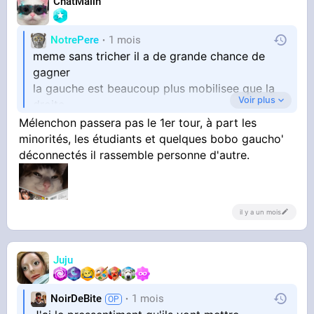
ChatMalin
NotrePere
1 mois
meme sans tricher il a de grande chance de
gagner
la gauche est beaucoup plus mobilisee que la
Voir plus
droite
Mélenchon passera pas le 1er tour, à part les
minorités, les étudiants et quelques bobo gaucho'
plus le barrage, c est plie en vrai
déconnectés il rassemble personne d'autre.
il y a un mois
Juju
NoirDeBite
1 mois