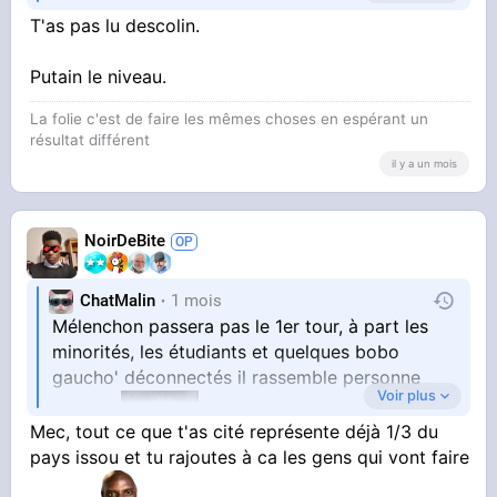
Pas besoin de lire son programme, quand ça
T'as pas lu descolin.
sort du périmètre creolisation et shitolisation, il
Putain le niveau.
en a pas
La folie c'est de faire les mêmes choses en espérant un
résultat différent
Y'a encore des golems qui lisent les putains de
il y a un mois
programmes ? Je me remattais les anciens
débats présidentielles de 2012 et 2017, et c'est
hallucinant de voir à quel point Hollande et
NoirDeBite
Macron ont menti, non arrêtez d'être con en
ChatMalin
1 mois
Mélenchon passera pas le 1er tour, à part les
vrai
minorités, les étudiants et quelques bobo
gaucho' déconnectés il rassemble personne
Voir plus
Mec, tout ce que t'as cité représente déjà 1/3 du
d'autre.
pays issou et tu rajoutes à ca les gens qui vont faire