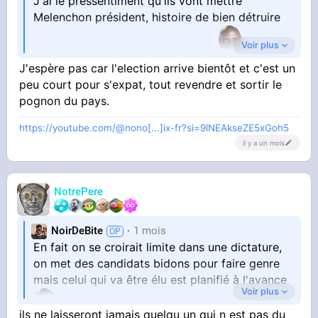
J'ai le pressentiment qu'ils vont mettre
Melenchon président, histoire de bien détruire
Voir plus
le pays une bonne fois pour toute
J'espère pas car l'election arrive bientôt et c'est un
peu court pour s'expat, tout revendre et sortir le
Toutes les villes/banlieues et certaines
pognon du pays.
campagnes ressemblent à la vision de
Melenchon donc autant aller jusqu'au bout
https://youtube.com/@nono[...]ix-fr?si=9lNEAkseZE5xGoh5
il y a un mois
NotrePere
Ça craint
NoirDeBite
1 mois
En fait on se croirait limite dans une dictature,
on met des candidats bidons pour faire genre
mais celui qui va être élu est planifié à l'avance
Voir plus
ils ne laisseront jamais quelqu un qui n est pas du