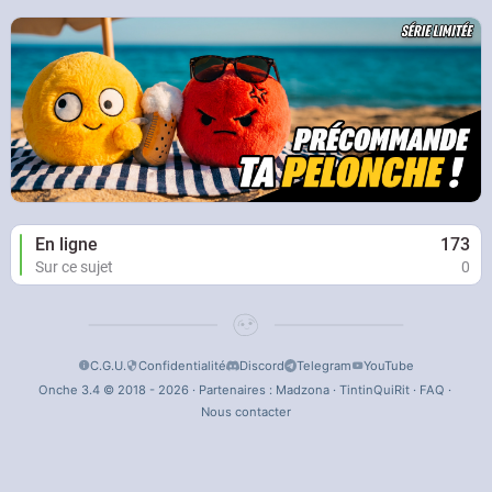
En ligne
173
Sur ce sujet
0
C.G.U.
Confidentialité
Discord
Telegram
YouTube
Onche 3.4 © 2018 - 2026 · Partenaires :
Madzona
·
TintinQuiRit
·
FAQ
·
Nous contacter