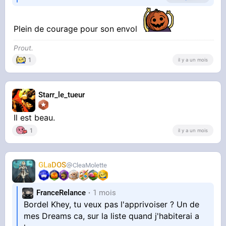
Petit faucon dont le nid se trouve sur le toit
Plein de courage pour son envol
juste au-dessus a loupé sa première tentative
Prout.
1
il y a un mois
d'envol
Renseignements pris auprès d'un spécialiste de
la faune sauvage, il vaut mieux le laisser là avec
Starr_le_tueur
juste un plat rempli d'eau, il devrait arriver à
s'envoler dans la journée car il va bien et c'est
Il est beau.
1
il y a un mois
le moment pour lui d'y arriver
GLaDOS
CleaMolette
Je ferai un up s'il y a du nouveau
Update : il a pris son envol dans la journée
FranceRelance
1 mois
Bordel Khey, tu veux pas l'apprivoiser ? Un de
mes Dreams ca, sur la liste quand j'habiterai a