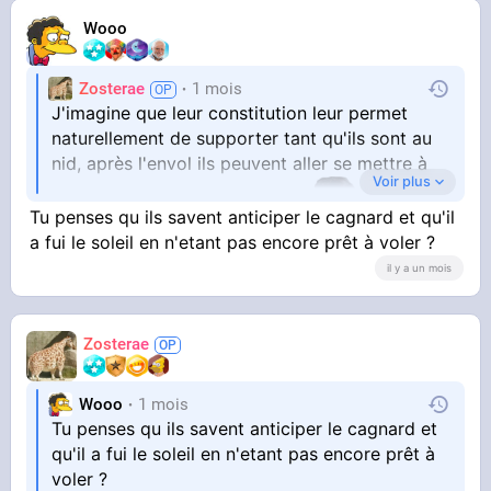
Wooo
Zosterae
1 mois
J'imagine que leur constitution leur permet
naturellement de supporter tant qu'ils sont au
nid, après l'envol ils peuvent aller se mettre à
Voir plus
Tu penses qu ils savent anticiper le cagnard et qu'il
l'ombre (arbres, greniers...)
a fui le soleil en n'etant pas encore prêt à voler ?
Mais c'est vrai qu'avant le premier envol ça
il y a un mois
pose question, ils doivent être sacrément
robustes
Zosterae
Wooo
1 mois
Tu penses qu ils savent anticiper le cagnard et
qu'il a fui le soleil en n'etant pas encore prêt à
voler ?