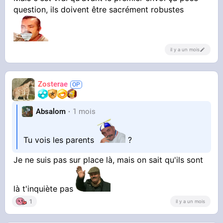
question, ils doivent être sacrément robustes
il y a un mois
Zosterae
Absalom
1 mois
Tu vois les parents
?
Je ne suis pas sur place là, mais on sait qu'ils sont
là t'inquiète pas
1
il y a un mois