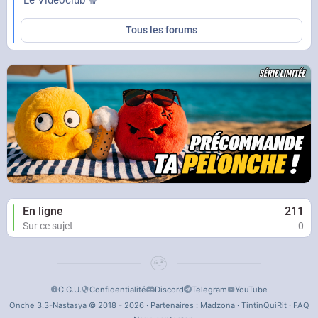
Tous les forums
En ligne
211
Sur ce sujet
0
C.G.U.
Confidentialité
Discord
Telegram
YouTube
Onche 3.3-Nastasya © 2018 - 2026 · Partenaires :
Madzona
·
TintinQuiRit
·
FAQ