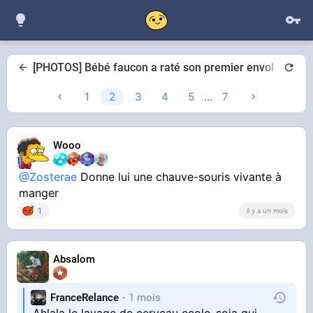
[PHOTOS] Bébé faucon a raté son premier envol
1
2
3
4
5
...
7
Wooo
@Zosterae
Donne lui une chauve-souris vivante à
manger
1
il y a un mois
Absalom
FranceRelance
1 mois