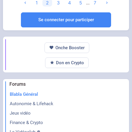
1
2
3
4
5
...
7
Se connecter pour participer
Onche Booster
Don en Crypto
Forums
Blabla Général
Autonomie & Lifehack
Jeux vidéo
Finance & Crypto
Le Vidéoclub 🍿