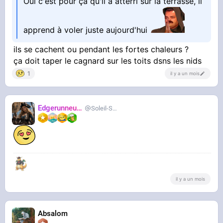
Oui c'est pour ça qu'il a atterri sur la terrasse, il
apprend à voler juste aujourd'hui
ils se cachent ou pendant les fortes chaleurs ?
ça doit taper le cagnard sur les toits dsns les nids
1
il y a un mois
Edgerunneuse
Soleil-Salee
il y a un mois
Absalom