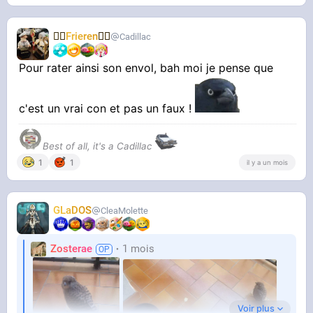
🧝‍♀️
Frieren
🧝‍♀️
Cadillac
Pour rater ainsi son envol, bah moi je pense que
c'est un vrai con et pas un faux !
Best of all, it's a Cadillac
1
1
il y a un mois
GLaDOS
CleaMolette
Zosterae
1 mois
Voir plus