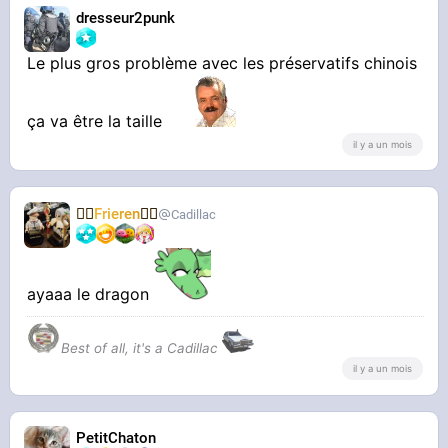
dresseur2punk
Le plus gros problème avec les préservatifs chinois
ça va être la taille
il y a un mois
🧝‍♀️
Frieren
🧝‍♀️
Cadillac
ayaaa le dragon
Best of all, it's a Cadillac
il y a un mois
PetitChaton