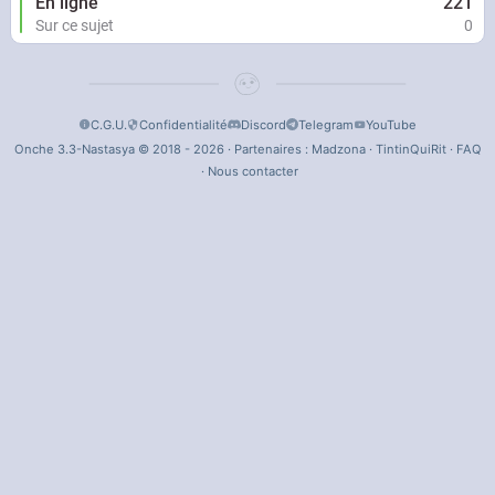
En ligne
221
Sur ce sujet
0
C.G.U.
Confidentialité
Discord
Telegram
YouTube
Onche 3.3-Nastasya © 2018 - 2026 · Partenaires :
Madzona
·
TintinQuiRit
·
FAQ
·
Nous contacter