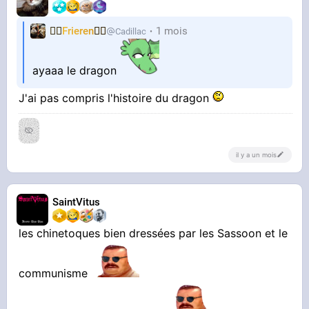
🧝‍♀️
Frieren
🧝‍♀️
1 mois
Cadillac
ayaaa le dragon
J'ai pas compris l'histoire du dragon
il y a un mois
SaintVitus
les chinetoques bien dressées par les Sassoon et le
communisme