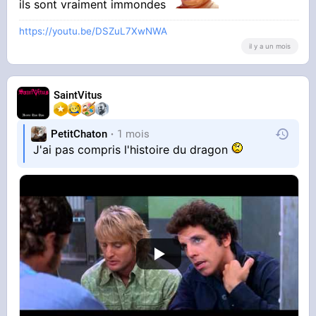
ils sont vraiment immondes
https://youtu.be/DSZuL7XwNWA
il y a un mois
SaintVitus
PetitChaton
1 mois
J'ai pas compris l'histoire du dragon