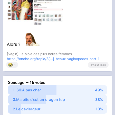
Alors ?
[Vagin] La bible des plus belles femmes
https://onche.org/topic/8[...]-beaux-vaginopodes-part-1
1
il y a un mois
Sondage — 16 votes
1. SIDA pas cher
3.Ma bite c'est un dragon fdp
2.Le déviergeur