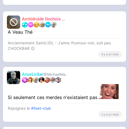
Archidruide Onchois
🍀️🌩️🐻️
James
A Veau Thé
Anciennement SaintLIDL - J'aime l’humour noir, soit pas
CHOCKBAR 😉️
il y a un mois
AnusLicker
MichaelMann
Si seulement ces merdes n'existaient pas
Rejoignez le
#feet-club
il y a un mois