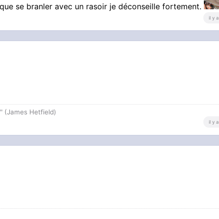
 que se branler avec un rasoir je déconseille fortement.
il y
y" (James Hetfield)
il y