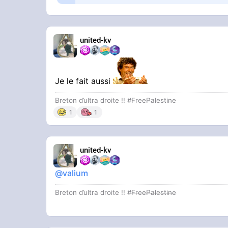
united-kv
Je le fait aussi
Breton d’ultra droite !!
#FreePalestine
1
1
united-kv
@valium
Breton d’ultra droite !!
#FreePalestine