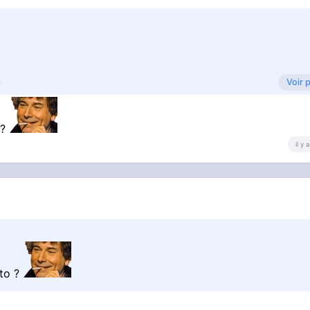
Voir 
 ?
il y
sto ?