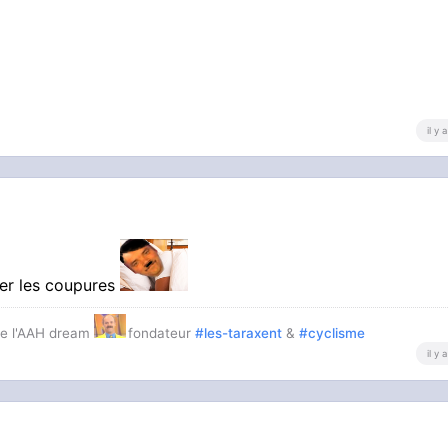
il y
ter les coupures
e l'AAH dream
fondateur
#les-taraxent
&
#cyclisme
il y