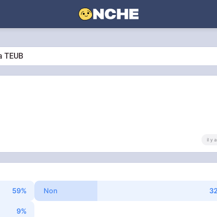
la TEUB
il y
Non