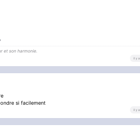
ur et son harmonie.
il y
re
tondre si facilement
il y