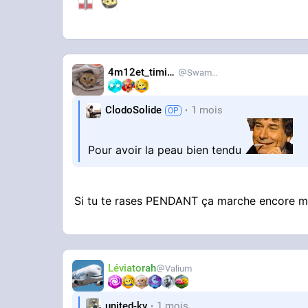
4m12et_timide
SwampDrainer
ClodoSolide
1 mois
Pour avoir la peau bien tendu
Si tu te rases PENDANT ça marche encore 
Léviatorah
Valium
united-kv
1 mois