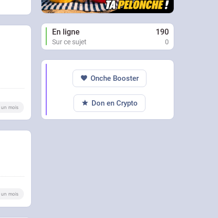
En ligne
190
Sur ce sujet
0
Onche Booster
Don en Crypto
 a un mois
 a un mois