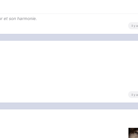
ur et son harmonie.
il y
il y