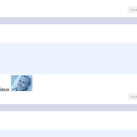
il y
mieux
il y