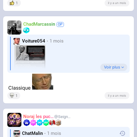
1
il y a un mois
ChadMarcassin
Voiture054
1 mois
Voir plus
Classique
1
il y a un mois
Noraj les pucix
SeigneurCooler
ChatMalin
1 mois