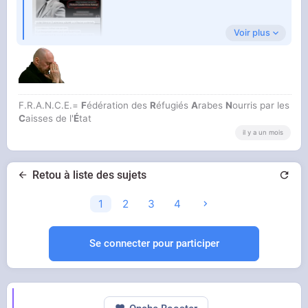
Voir plus
F.R.A.N.C.E.=
F
édération des
R
éfugiés
A
rabes
N
ourris par les
C
aisses de l'
É
tat
il y a un mois
Retou à liste des sujets
1
2
3
4
Se connecter pour participer