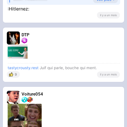
:Hitlernez:
il y a un mois
DTP
tastycrousty.rest
Juif qui parle, bouche qui ment.
9
il y a un mois
Voiture054