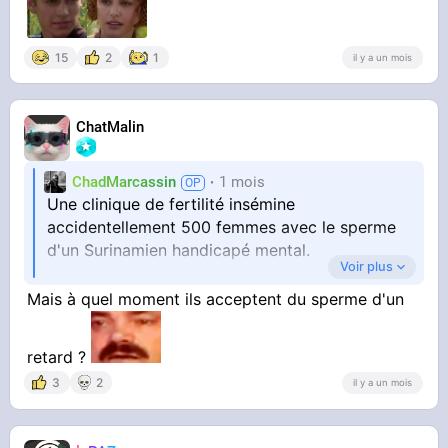
15
2
1
il y a un mois
ChatMalin
ChadMarcassin
1 mois
Une clinique de fertilité insémine
accidentellement 500 femmes avec le sperme
d'un Surinamien handicapé mental.
Voir plus
Une clinique de sperme privée néerlandaise a
Mais à quel moment ils acceptent du sperme d'un
inséminé accidentellement jusqu'à 500 femmes
avec le sperme d'un Surinamien handicapé
retard ?
mental, a-t-on révélé.
3
2
il y a un mois
La clinique a également été prise en flagrant
délit de falsification de dossiers et de stockage