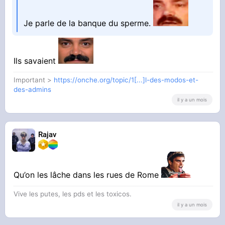
Je parle de la banque du sperme.
Ils savaient
Important >
https://onche.org/topic/1[...]l-des-modos-et-
des-admins
il y a un mois
Rajav
Qu’on les lâche dans les rues de Rome
Vive les putes, les pds et les toxicos.
il y a un mois