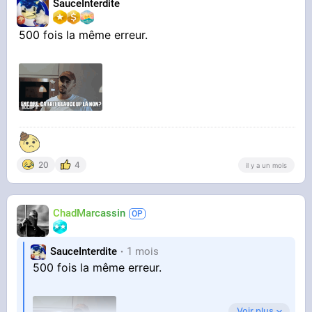
SauceInterdite
500 fois la même erreur.
20
4
il y a un mois
ChadMarcassin
SauceInterdite
1 mois
500 fois la même erreur.
Voir plus