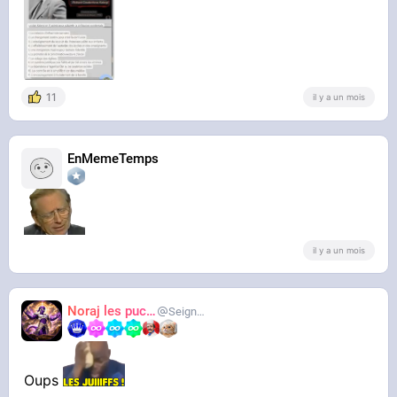
11
il y a un mois
EnMemeTemps
http://youtube.com/post/U[...]CkbF5?
si=TwAf46dZMJsNvINb
Regardez les commentaires, certains
soupçonne une communauté précise d'arrière
il y a un mois
cette histoire
Noraj les pucix
SeigneurCooler
Oups