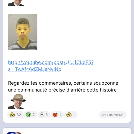
http://youtube.com/post/U[...]CkbF5?
si=TwAf46dZMJsNvINb
Regardez les commentaires, certains soupçonne
une communauté précise d'arrière cette histoire
32
7
5
1
1
il y a un mois