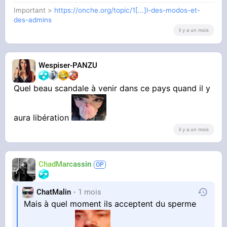
Important >
https://onche.org/topic/1[...]l-des-modos-et-
des-admins
il y a un mois
Wespiser-PANZU
Quel beau scandale à venir dans ce pays quand il y
aura libération
il y a un mois
ChadMarcassin
ChatMalin
1 mois
Mais à quel moment ils acceptent du sperme