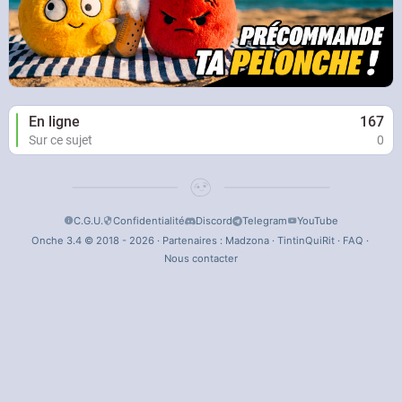
En ligne
167
Sur ce sujet
0
C.G.U.
Confidentialité
Discord
Telegram
YouTube
Onche 3.4 © 2018 - 2026 · Partenaires :
Madzona
·
TintinQuiRit
·
FAQ
·
Nous contacter