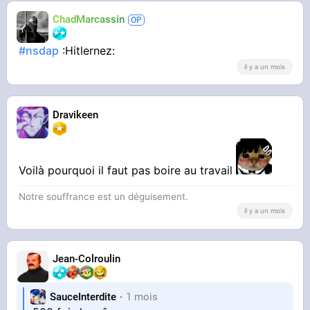
ChadMarcassin
#nsdap
:Hitlernez:
il y a un mois
Dravikeen
Voilà pourquoi il faut pas boire au travail
Notre souffrance est un déguisement.
il y a un mois
Jean-Colroulin
SauceInterdite
1 mois