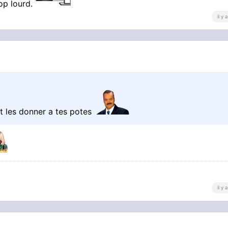
rop lourd.
il y
et les donner a tes potes
il y