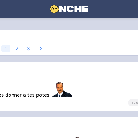
1
2
3
les donner a tes potes
il y