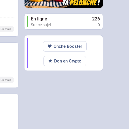
En ligne
226
Sur ce sujet
0
 a un mois
Onche Booster
Don en Crypto
 a un mois
e