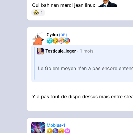
Oui bah nan merci jean linux
2
Cydra
Testicule_leger
1 mois
Le Golem moyen n'en a pas encore enten
Et aussi les gens ne sortent pas souvent 
Y a pas tout de dispo dessus mais entre st
Mobius-1