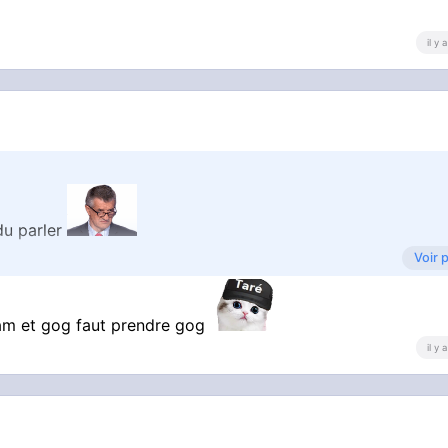
il y
du parler
Voir 
de leurs zones de confort
eam et gog faut prendre gog
il y