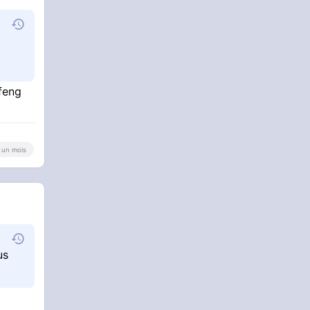
feng
 a un mois
us