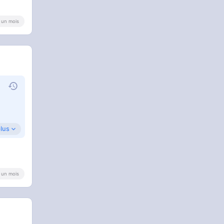
 a un mois
plus
 a un mois