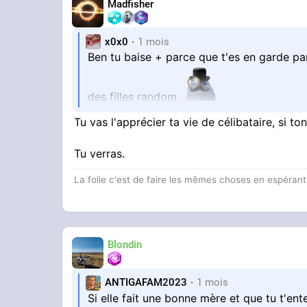
Madfisher
x0x0
1 mois
Ben tu baise + parce que t'es en garde pa
des filles random
Tu vas l'apprécier ta vie de célibataire, si t
Mais déjà ton compte en banque se fait a
assez de chambres pour tous tes gosses po
Tu verras.
La folie c'est de faire les mêmes choses en espérant 
papiers pour avoir un appart
Ma relation avec mon ex c'est juste de par
Blondin
temps (mais elle par contre elle a meme
ANTIGAFAM2023
1 mois
Et encore j'ai de la chance car tout s'est 
Si elle fait une bonne mère et que tu t'ent