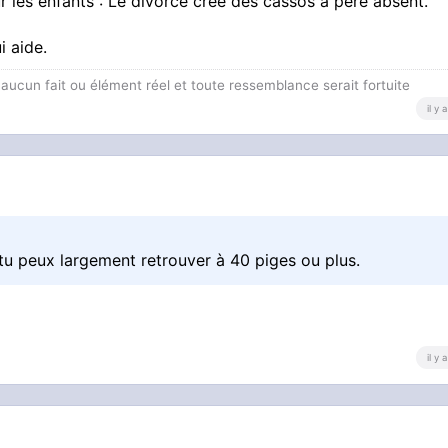
 les enfants : Le divorce crée des cassos à père absent.
i aide.
c aucun fait ou élément réel et toute ressemblance serait fortuite
il y
 tu peux largement retrouver à 40 piges ou plus.
il y