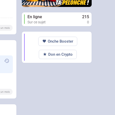
En ligne
215
Sur ce sujet
0
 a un mois
Onche Booster
Don en Crypto
 a un mois