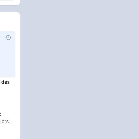
c des
c
iers