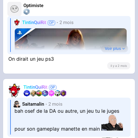
Optimiste
TintinQuiRit
2 mois
Voir plus
On dirait un jeu ps3
il y a 2 mois
TintinQuiRit
YOUTUBE
God of War Laufey - Gameplay Reveal Trailer |
Saitamalin
2 mois
PS5 Games
bah osef de la DA ou autre, un jeu tu le juges
PlayStation
pour son gameplay manette en main
Putain mais