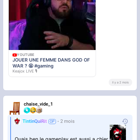
YOUTUBE
JOUER UNE FEMME DANS GOD OF
WAR ? 🤬 #gaming
Keajox LIVE 🎙️
il y a 2 mois
chaise_vide_1
TintinQuiRit
2 mois
Ouais ben le gameplay est aussi a chier