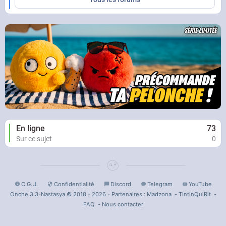
En ligne
73
Sur ce sujet
0
C.G.U.
Confidentialité
Discord
Telegram
YouTube
Onche 3.3-Nastasya © 2018 - 2026 - Partenaires :
Madzona
-
TintinQuiRit
-
FAQ
-
Nous contacter