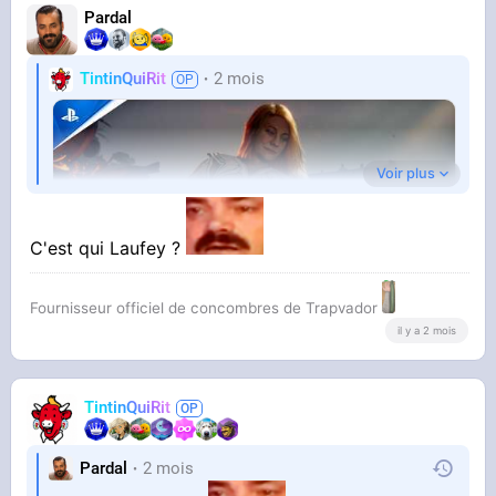
PlayStation
Pardal
TintinQuiRit
2 mois
Putain mais
Voir plus
MAIS PUTAIN
C'est qui Laufey ?
Du violet flash sur une teinte bronze
Fournisseur officiel de concombres de Trapvador
il y a 2 mois
YOUTUBE
God of War Laufey - Gameplay Reveal Trailer |
Ce défonçage de rétine
PS5 Games
PlayStation
TintinQuiRit
Pardal
2 mois
Putain mais