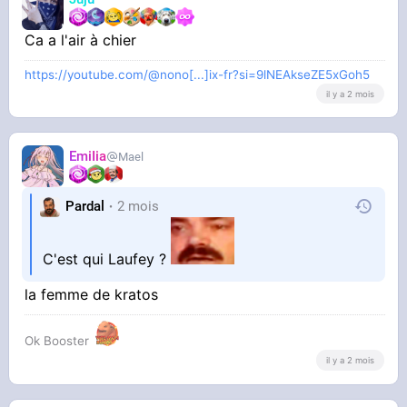
Ca a l'air à chier
https://youtube.com/@nono[...]ix-fr?si=9lNEAkseZE5xGoh5
il y a 2 mois
EmiIia
Mael
Pardal
2 mois
C'est qui Laufey ?
la femme de kratos
Ok Booster
il y a 2 mois