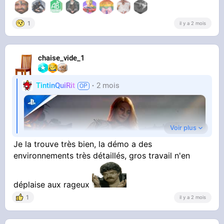
1
il y a 2 mois
chaise_vide_1
TintinQuiRit
2 mois
Voir plus
Je la trouve très bien, la démo a des
environnements très détaillés, gros travail n'en
déplaise aux rageux
1
il y a 2 mois
YOUTUBE
God of War Laufey - Gameplay Reveal Trailer |
PS5 Games