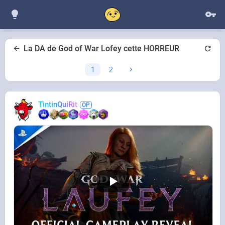
La DA de God of War Lofey cette HORREUR
1
2
TintinQuiRit