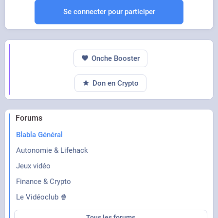
Se connecter pour participer
Onche Booster
Don en Crypto
YOUTUBE
JOUER UNE FEMME DANS GOD OF
WAR ? 🤬 #gaming
Forums
Keajox LIVE 🎙️
Blabla Général
Autonomie & Lifehack
Jeux vidéo
Finance & Crypto
Le Vidéoclub 🍿
Tous les forums