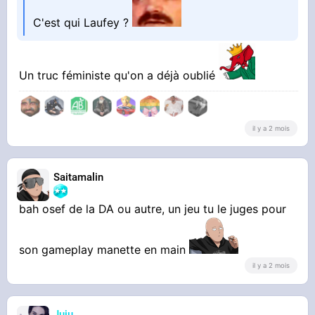
C'est qui Laufey ?
MAIS PUTAIN
Un truc féministe qu'on a déjà oublié
Du violet flash sur une teinte bronze
il y a 2 mois
Ce défonçage de rétine
Saitamalin
bah osef de la DA ou autre, un jeu tu le juges pour
son gameplay manette en main
il y a 2 mois
Juju