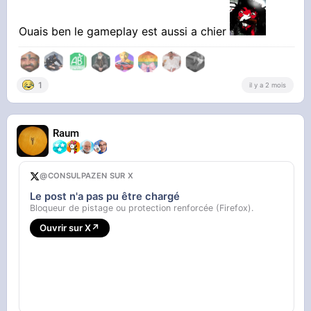
Ouais ben le gameplay est aussi a chier
MAIS PUTAIN
1
il y a 2 mois
Du violet flash sur une teinte bronze
Raum
Ce défonçage de rétine
@CONSULPAZEN SUR X
Le post n'a pas pu être chargé
Bloqueur de pistage ou protection renforcée (Firefox).
Ouvrir sur X
↗