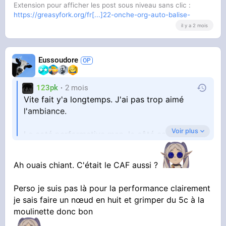
Extension pour afficher les post sous niveau sans clic :
https://greasyfork.org/fr[...]22-onche-org-auto-balise-
il y a 2 mois
Eussoudore
123pk
2 mois
Vite fait y'a longtemps. J'ai pas trop aimé
l'ambiance.
Voir plus
Le coté performative men, le côté ça roule des
mécaniques
Ah ouais chiant. C'était le CAF aussi ?
Perso je suis pas là pour la performance clairement
je sais faire un nœud en huit et grimper du 5c à la
moulinette donc bon