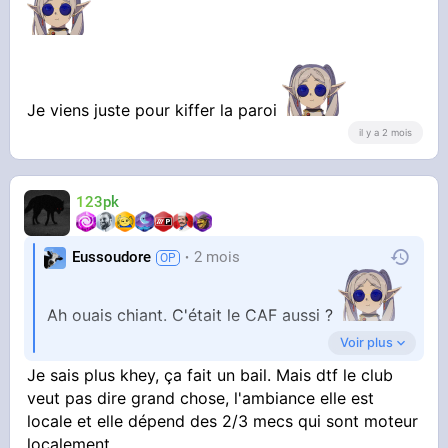
Je viens juste pour kiffer la paroi
il y a 2 mois
123pk
Eussoudore
2 mois
Ah ouais chiant. C'était le CAF aussi ?
Voir plus
Perso je suis pas là pour la performance
Je sais plus khey, ça fait un bail. Mais dtf le club
clairement je sais faire un nœud en huit et
veut pas dire grand chose, l'ambiance elle est
grimper du 5c à la moulinette donc bon
locale et elle dépend des 2/3 mecs qui sont moteur
localement.