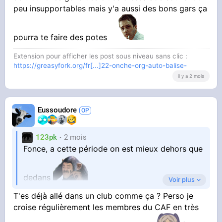
peu insupportables mais y'a aussi des bons gars ça
pourra te faire des potes
Extension pour afficher les post sous niveau sans clic :
https://greasyfork.org/fr[...]22-onche-org-auto-balise-
il y a 2 mois
Eussoudore
123pk
2 mois
Fonce, a cette période on est mieux dehors que
dedans
Voir plus
T'es déjà allé dans un club comme ça ? Perso je
Je trouve les gens des clubs d'escalade
croise régulièrement les membres du CAF en très
souvent un peu insupportables mais y'a aussi