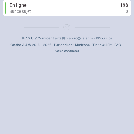
En ligne
198
Sur ce sujet
0
C.G.U.
Confidentialité
Discord
Telegram
YouTube
Onche 3.4 © 2018 - 2026 · Partenaires :
Madzona
·
TintinQuiRit
·
FAQ
·
Nous contacter