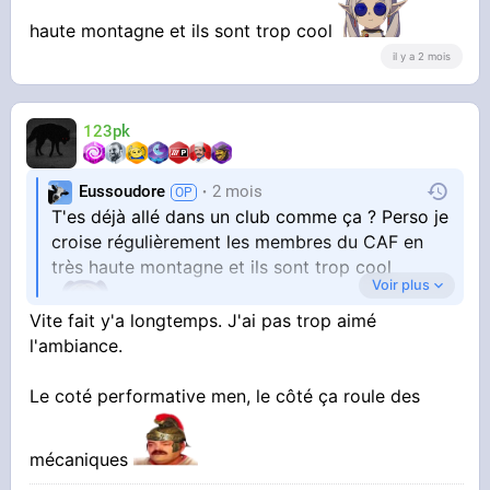
des bons gars ça pourra te faire des potes
haute montagne et ils sont trop cool
il y a 2 mois
123pk
Eussoudore
2 mois
T'es déjà allé dans un club comme ça ? Perso je
croise régulièrement les membres du CAF en
très haute montagne et ils sont trop cool
Voir plus
Vite fait y'a longtemps. J'ai pas trop aimé
l'ambiance.
Le coté performative men, le côté ça roule des
mécaniques