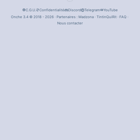
C.G.U.
Confidentialité
Discord
Telegram
YouTube
Onche 3.4 © 2018 - 2026 · Partenaires :
Madzona
·
TintinQuiRit
·
FAQ
·
Nous contacter