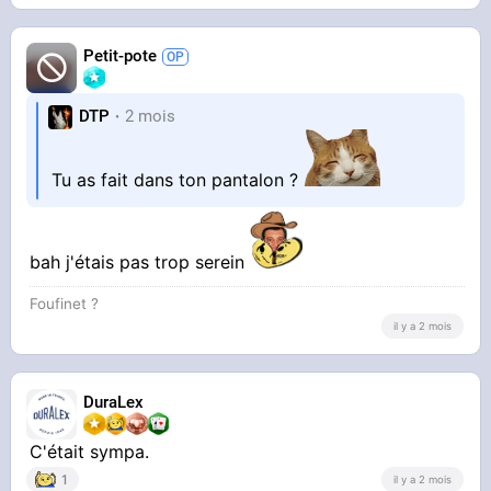
Petit-pote
DTP
2 mois
Tu as fait dans ton pantalon ?
bah j'étais pas trop serein
Foufinet ?
il y a 2 mois
DuraLex
C'était sympa.
1
il y a 2 mois