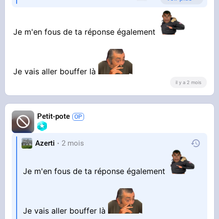
Hokum, Caveat et Oddity ?
moi primate je m'en fou, je conseil Hokum, si tu
Je m'en fous de ta réponse également
préfères regarder des documentaires sur les
singes aussi...
Je vais aller bouffer là
il y a 2 mois
Petit-pote
Azerti
2 mois
Je m'en fous de ta réponse également
Je vais aller bouffer là