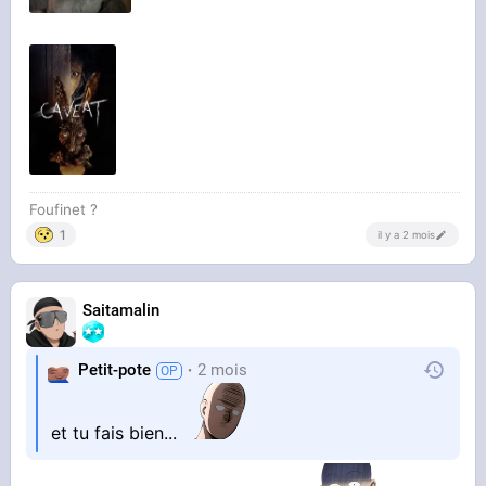
Foufinet ?
1
il y a 2 mois
Saitamalin
Petit-pote
2 mois
et tu fais bien...