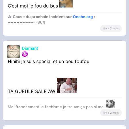
C’est moi le fou du bus
⚠ Cause du prochain incident sur
Onche.org
:
▰▰▰▰▰▰▰▰▰▱ 90%
il y a 2 mois
Diamant
Hihihi je suis special et un peu foufou
TA GUEULE SALE AW
Moi franchement le fachisme je trouve ça pas si mal
il y a 2 mois