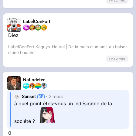
il y a 2 mois
LabelConFort
Diez
LabelConFort Kaguya-Hourai | De la main d'un ami, au baiser
d'une bouche
il y a 2 mois
Natiodeter
Sunset
2 mois
à quel point êtes-vous un indésirable de la
société ?
0