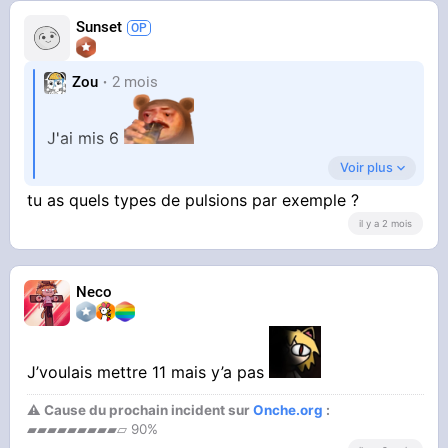
Sunset
Zou
2 mois
J'ai mis 6
Voir plus
Je ne suis pas complétement fou ou
tu as quels types de pulsions par exemple ?
psychopathe mais bon je dérange les gens
il y a 2 mois
normaux et j'ai parfois des pulsions
irrépressibles qui peuvent me faire passer pour
un schizophréne, si on ajoute à ça tout le reste
Neco
je reste quand même soft, 6 me paraît être
raisonnable
J’voulais mettre 11 mais y’a pas
⚠ Cause du prochain incident sur
Onche.org
:
▰▰▰▰▰▰▰▰▰▱ 90%