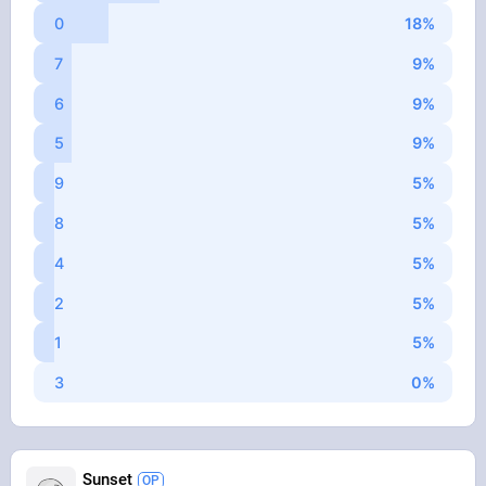
0
7
6
5
9
8
4
2
1
3
Sunset