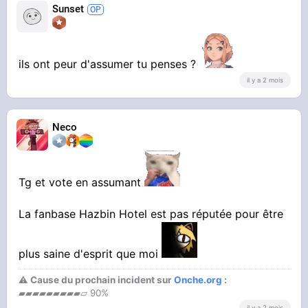
Sunset
ils ont peur d'assumer tu penses ?
il y a 2 mois
Neco
Tg et vote en assumant
La fanbase Hazbin Hotel est pas réputée pour être
plus saine d'esprit que moi
⚠ Cause du prochain incident sur
Onche.org
:
▰▰▰▰▰▰▰▰▰▱ 90%
il y a 2 mois