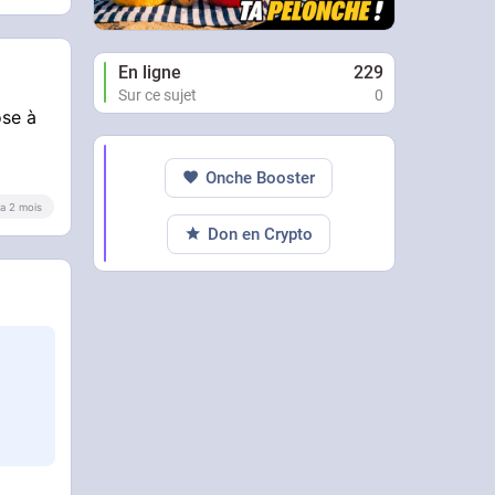
En ligne
229
Sur ce sujet
0
ose à
Onche Booster
y a 2 mois
Don en Crypto