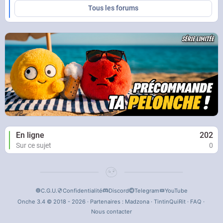
Tous les forums
En ligne
202
Sur ce sujet
0
C.G.U.
Confidentialité
Discord
Telegram
YouTube
Onche 3.4 © 2018 - 2026 · Partenaires :
Madzona
·
TintinQuiRit
·
FAQ
·
Nous contacter