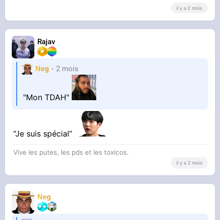
il y a 2 mois
Rajav
Neg
2 mois
"Mon TDAH"
“Je suis spécial”
Vive les putes, les pds et les toxicos.
il y a 2 mois
Neg