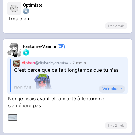
Optimiste
Très bien
il y a 2 mois
Fantome-Vanille
diphen
2 mois
diphenhydramine
C'est parce que ca fait longtemps que tu n'as
rien fait
Voir plus
Non je lisais avant et la clarté à lecture ne
quand je reprends un truc après longtemps, ca
s'améliore pas
rend un peu confus et tu restes pas très
longtemps dessus mais ca va vite disparaitre
il y a 2 mois
dans les prochains jours