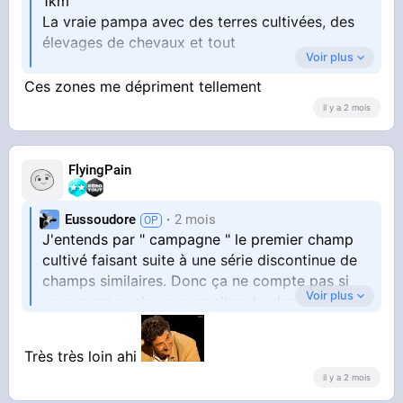
1km
La vraie pampa avec des terres cultivées, des
élevages de chevaux et tout
Voir plus
"ça ne compte pas si vous avez quelques
Ces zones me dépriment tellement
parcelles de champs entourées par du maillage
il y a 2 mois
urbain"
Ouep, ce mélange de zones commerciales et
FlyingPain
industrielles avec des gifi, des auchan, des kfc
...
Eussoudore
2 mois
Horrible
J'entends par " campagne " le premier champ
cultivé faisant suite à une série discontinue de
champs similaires. Donc ça ne compte pas si
Voir plus
vous avez quelques parcelles de champs
entourées par du maillage urbain
Très très loin ahi
il y a 2 mois