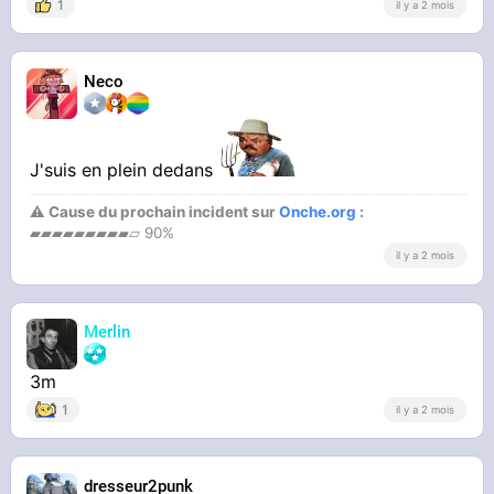
1
il y a 2 mois
Neco
J'suis en plein dedans
⚠ Cause du prochain incident sur
Onche.org
:
▰▰▰▰▰▰▰▰▰▱ 90%
il y a 2 mois
Merlin
3m
1
il y a 2 mois
dresseur2punk