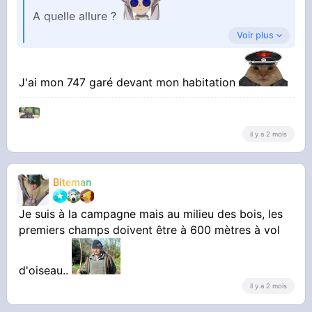
A quelle allure ?
Voir plus
Parce que si c'est en avion ça veut dire que t'es
facile à 700km du moindre champ quoi
J'ai mon 747 garé devant mon habitation
il y a 2 mois
Biteman
Je suis à la campagne mais au milieu des bois, les
premiers champs doivent être à 600 mètres à vol
d'oiseau..
il y a 2 mois