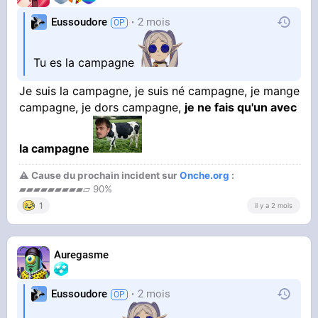
Eussoudore
2 mois
Tu es la campagne
Je suis la campagne, je suis né campagne, je mange
campagne, je dors campagne,
je ne fais qu'un avec
la campagne
⚠ Cause du prochain incident sur
Onche.org
:
▰▰▰▰▰▰▰▰▰▱ 90%
1
il y a 2 mois
Auregasme
Eussoudore
2 mois