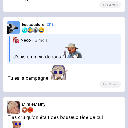
industrielles avec des gifi, des auchan, des kfc
il y a 2 mois
...
Horrible
Eussoudore
Neco
2 mois
J'suis en plein dedans
Tu es la campagne
il y a 2 mois
MimieMathy
T'as cru qu'on était des bouseux tête de cul