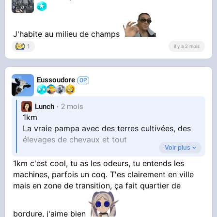
J'habite au milieu de champs
1
il y a 2 mois
Eussoudore
Lunch
2 mois
1km
La vraie pampa avec des terres cultivées, des
élevages de chevaux et tout
Voir plus
"ça ne compte pas si vous avez quelques
1km c'est cool, tu as les odeurs, tu entends les
parcelles de champs entourées par du maillage
machines, parfois un coq. T'es clairement en ville
urbain"
mais en zone de transition, ça fait quartier de
Ouep, ce mélange de zones commerciales et
bordure, j'aime bien