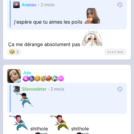
Ananas
2 mois
j'espère que tu aimes les poils
Ça me dérange absolument pas
2
il y a 2 mois
Juju
Silencedeter
2 mois
shithole
shithole