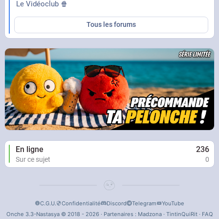
Le Vidéoclub 🍿
Tous les forums
En ligne
236
Sur ce sujet
0
C.G.U.
Confidentialité
Discord
Telegram
YouTube
Onche 3.3-Nastasya © 2018 - 2026 · Partenaires :
Madzona
·
TintinQuiRit
·
FAQ