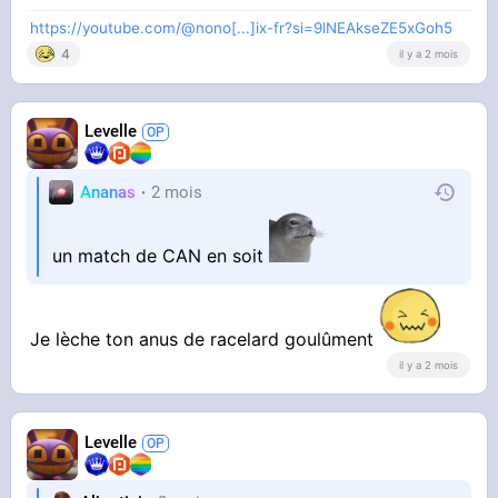
https://youtube.com/@nono[...]ix-fr?si=9lNEAkseZE5xGoh5
4
il y a 2 mois
Levelle
Ananas
2 mois
un match de CAN en soit
Je lèche ton anus de racelard goulûment
il y a 2 mois
Levelle