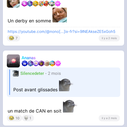
Un derby en somme
https://youtube.com/@nono[...]ix-fr?si=9lNEAkseZE5xGoh5
7
il y a 2 mois
Ananas
Silencedeter
2 mois
Post avant glissades
un match de CAN en soit
10
1
il y a 2 mois