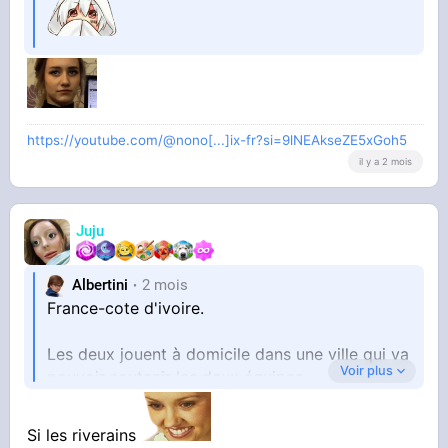
https://youtube.com/@nono[...]ix-fr?si=9lNEAkseZE5xGoh5
il y a 2 mois
Juju
Albertini
2 mois
France-cote d'ivoire.
Les deux jouent à domicile dans une ville qui va
Voir plus
pouvoir soutenir les deux équipes.
Aucun perdant en somme.
Si les riverains