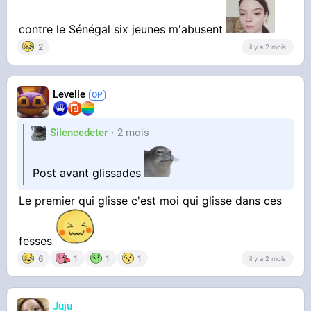
contre le Sénégal six jeunes m'abusent
2
il y a 2 mois
Levelle
Silencedeter
2 mois
Post avant glissades
Le premier qui glisse c'est moi qui glisse dans ces
fesses
6
1
1
1
il y a 2 mois
Juju