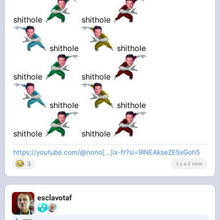
shithole
shithole
shithole
shithole
shithole
shithole
shithole
shithole
shithole
shithole
https://youtube.com/@nono[...]ix-fr?si=9lNEAkseZE5xGoh5
3
il y a 2 mois
esclavotaf