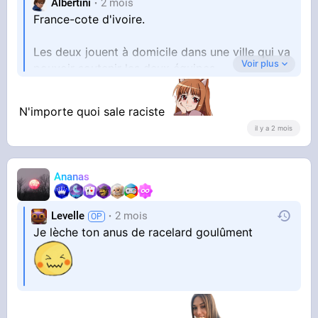
Albertini
2 mois
France-cote d'ivoire.
Les deux jouent à domicile dans une ville qui va
Voir plus
pouvoir soutenir les deux équipes.
Aucun perdant en somme.
N'importe quoi sale raciste
il y a 2 mois
Ananas
Levelle
2 mois
Je lèche ton anus de racelard goulûment