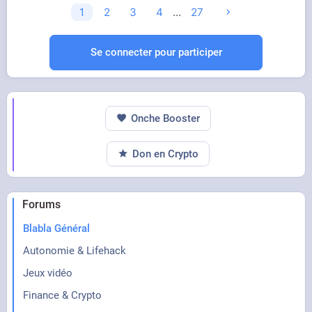
1
2
3
4
...
27
Se connecter pour participer
Onche Booster
Don en Crypto
Forums
Blabla Général
Autonomie & Lifehack
Jeux vidéo
Finance & Crypto