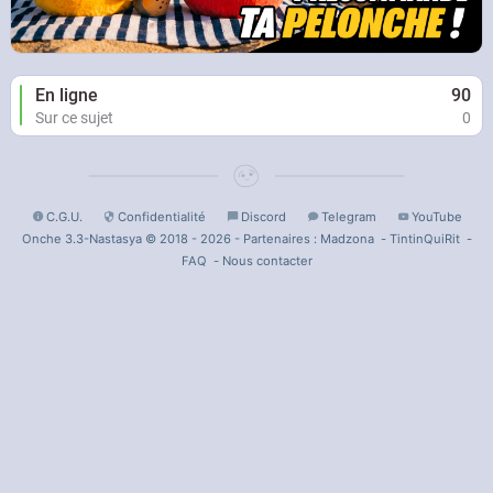
En ligne
90
Sur ce sujet
0
C.G.U.
Confidentialité
Discord
Telegram
YouTube
Onche 3.3-Nastasya © 2018 - 2026 - Partenaires :
Madzona
-
TintinQuiRit
-
FAQ
-
Nous contacter