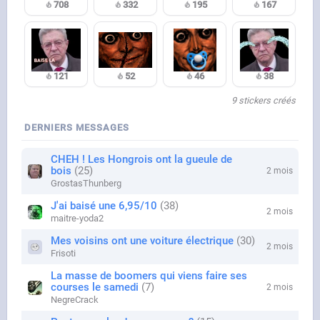
708
332
195
167
121
52
46
38
9 stickers créés
DERNIERS MESSAGES
CHEH ! Les Hongrois ont la gueule de
bois
25
2 mois
GrostasThunberg
J'ai baisé une 6,95/10
38
2 mois
maitre-yoda2
Mes voisins ont une voiture électrique
30
2 mois
Frisoti
La masse de boomers qui viens faire ses
courses le samedi
7
2 mois
NegreCrack