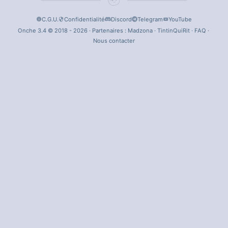
C.G.U.
Confidentialité
Discord
Telegram
YouTube
Onche 3.4 © 2018 - 2026 · Partenaires :
Madzona
·
TintinQuiRit
·
FAQ
·
Nous contacter