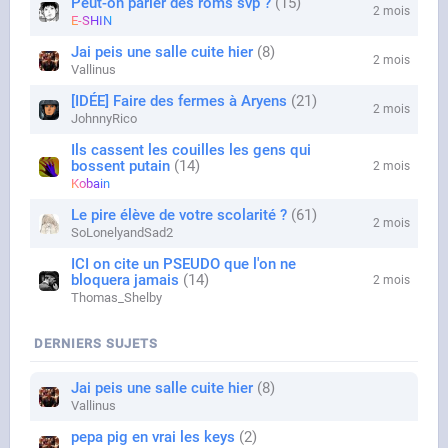
Peut-on parler des roms svp ?
15
2 mois
E-SHIN
Jai peis une salle cuite hier
8
2 mois
Vallinus
[IDÉE] Faire des fermes à Aryens
21
2 mois
JohnnyRico
Ils cassent les couilles les gens qui
bossent putain
14
2 mois
Kobain
Le pire élève de votre scolarité ?
61
2 mois
SoLonelyandSad2
ICI on cite un PSEUDO que l'on ne
bloquera jamais
14
2 mois
Thomas_Shelby
DERNIERS SUJETS
Jai peis une salle cuite hier
8
Vallinus
pepa pig en vrai les keys
2