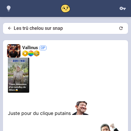
Les trû chelou sur snap
Vallinus
Juste pour du clique putains