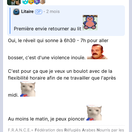
Litaire
2 mois
Première envie retourner au lit
Oui, le réveil qui sonne à 6h30 - 7h pour aller
bosser, c'est d'une violence inouïe.
C'est pour ça que je veux un boulot avec de la
flexibilité horaire afin de ne travailler que l'après
midi.
Au moins le matin, je peux pioncer
F.R.A.N.C.E.=
F
édération des
R
éfugiés
A
rabes
N
ourris par les