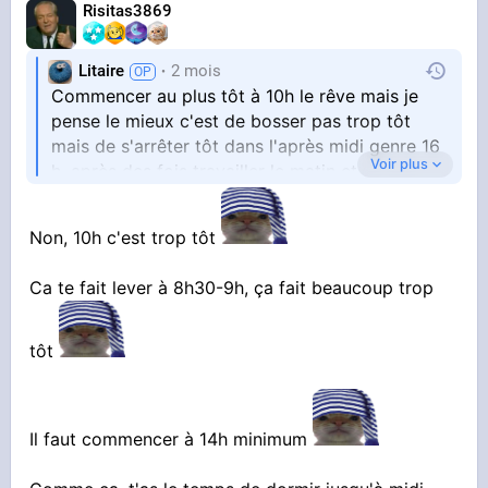
Risitas3869
Litaire
2 mois
Commencer au plus tôt à 10h le rêve mais je
pense le mieux c'est de bosser pas trop tôt
mais de s'arrêter tôt dans l'après midi genre 16
Voir plus
h, après des fois travailler le matin et ne pas
bosser l'après-midi c'est honnête aussi
Non, 10h c'est trop tôt
Ca te fait lever à 8h30-9h, ça fait beaucoup trop
tôt
Il faut commencer à 14h minimum