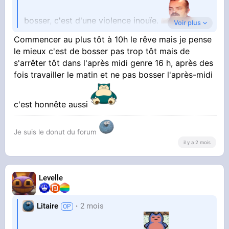
bosser, c'est d'une violence inouïe.
Voir plus
Commencer au plus tôt à 10h le rêve mais je pense
C'est pour ça que je veux un boulot avec de la
le mieux c'est de bosser pas trop tôt mais de
flexibilité horaire afin de ne travailler que
s'arrêter tôt dans l'après midi genre 16 h, après des
fois travailler le matin et ne pas bosser l'après-midi
l'après midi.
c'est honnête aussi
Au moins le matin, je peux pioncer
Je suis le donut du forum
il y a 2 mois
Levelle
Litaire
2 mois