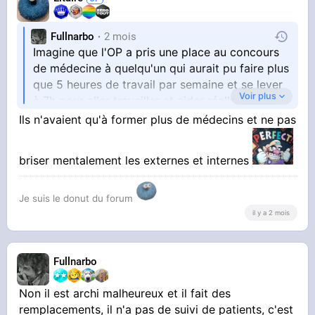
Fullnarbo
2 mois
Imagine que l'OP a pris une place au concours
de médecine à quelqu'un qui aurait pu faire plus
que 5 heures de travail par semaine et se lever
Voir plus
à 7h pour aller travailler et aider réellement la
Ils n'avaient qu'à former plus de médecins et ne pas
population
briser mentalement les externes et internes
Ce pays a ce qu'il mérite en fait
Je suis le donut du forum
il y a 2 mois
Fullnarbo
Non il est archi malheureux et il fait des
remplacements, il n'a pas de suivi de patients, c'est