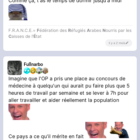
Comme ça, t'as le temps de dormir jusqu'à midi
F.R.A.N.C.E.=
F
édération des
R
éfugiés
A
rabes
N
ourris par les
C
aisses de l'
É
tat
il y a 2 mois
Fullnarbo
Imagine que l'OP a pris une place au concours de
médecine à quelqu'un qui aurait pu faire plus que 5
heures de travail par semaine et se lever à 7h pour
aller travailler et aider réellement la population
Ce pays a ce qu'il mérite en fait