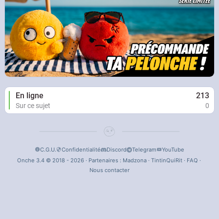
En ligne
213
Sur ce sujet
0
C.G.U.
Confidentialité
Discord
Telegram
YouTube
Onche 3.4 © 2018 - 2026 · Partenaires :
Madzona
·
TintinQuiRit
·
FAQ
·
Nous contacter