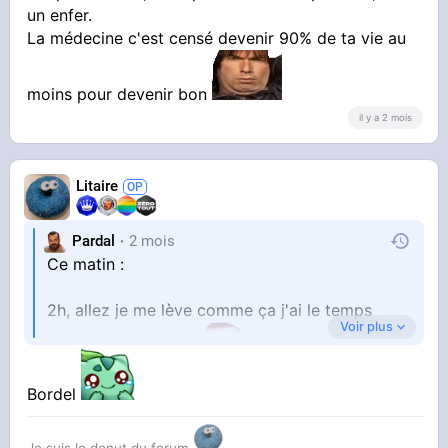
un enfer.
La médecine c'est censé devenir 90% de ta vie au
moins pour devenir bon
il y a 2 mois
Litaire
Pardal
2 mois
Ce matin :
2h, allez je me lève comme ça j'ai le temps
Voir plus
d'aller doucement
Bordel
Je referme juste mes yeux, les rouvre :
Je suis le donut du forum