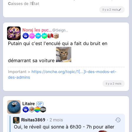
C
aisses de l'
É
tat
il y a 2 mois
Noraj les pucix
SeigneurCooler
Putain qui c'est l'enculé qui a fait du bruit en
démarrant sa voiture
Important >
https://onche.org/topic/1[...]l-des-modos-et-
des-admins
il y a 2 mois
Litaire
Risitas3869
2 mois
Oui, le réveil qui sonne à 6h30 - 7h pour aller