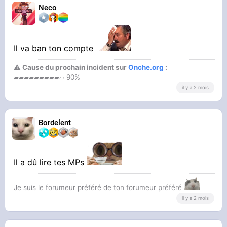
Neco
Il va ban ton compte
⚠ Cause du prochain incident sur
Onche.org
:
▰▰▰▰▰▰▰▰▰▱ 90%
il y a 2 mois
Bordelent
Il a dû lire tes MPs
Je suis le forumeur préféré de ton forumeur préféré
il y a 2 mois