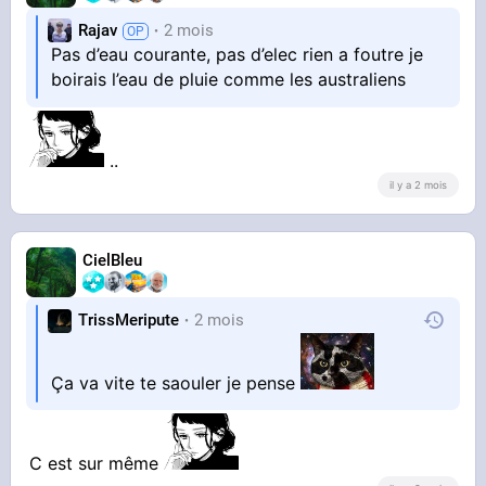
Rajav
2 mois
Pas d’eau courante, pas d’elec rien a foutre je
boirais l’eau de pluie comme les australiens
..
il y a 2 mois
CielBleu
TrissMeripute
2 mois
Ça va vite te saouler je pense
C est sur même