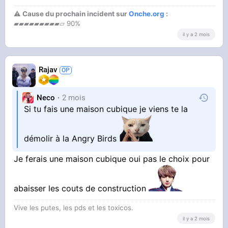
50k max sans le prix du terrain je payerais pour
⚠ Cause du prochain incident sur
Onche.org
:
une analyse structurelle puis c’est tout
▰▰▰▰▰▰▰▰▰▱ 90%
il y a 2 mois
Rajav
Neco
2 mois
Si tu fais une maison cubique je viens te la
Puis la loi je m’en tape j’achèterais un ar15 si un
huissier veut de la caillasse dtf je compte pas
démolir à la Angry Birds
vivre au dela de 45 ans
Je ferais une maison cubique oui pas le choix pour
abaisser les couts de construction
Vive les putes, les pds et les toxicos.
il y a 2 mois