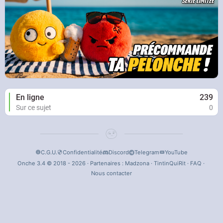
En ligne
239
Sur ce sujet
0
C.G.U.
Confidentialité
Discord
Telegram
YouTube
Onche 3.4 © 2018 - 2026 · Partenaires :
Madzona
·
TintinQuiRit
·
FAQ
·
Nous contacter