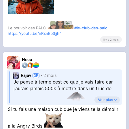
Le pouvoir des PALC
#le-club-des-palc
https://youtu.be/nRxnEbSjjh4
il y a 2 mois
Neco
Rajav
2 mois
Je pense à terme cest ce que je vais faire car
j’aurais jamais 500k à mettre dans un truc de
Voir plus
merde avec des voisins
Si tu fais une maison cubique je viens te la démolir
Je pense que je vais couler du béton en frame
build sur une dalle de 20cm ca va me couter
à la Angry Birds