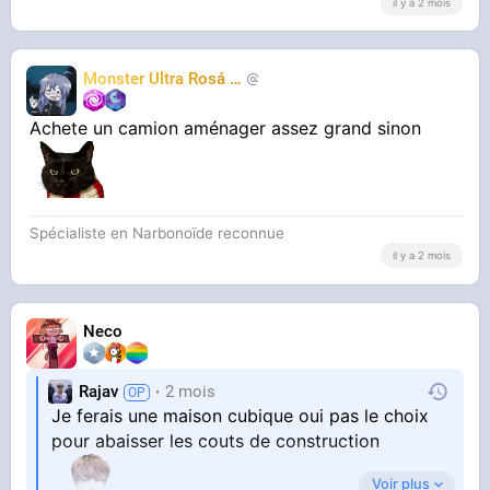
il y a 2 mois
Monster Ultra Rosá
❤️
KheyFinito
Achete un camion aménager assez grand sinon
Spécialiste en Narbonoïde reconnue
il y a 2 mois
Neco
Rajav
2 mois
Je ferais une maison cubique oui pas le choix
pour abaisser les couts de construction
Voir plus