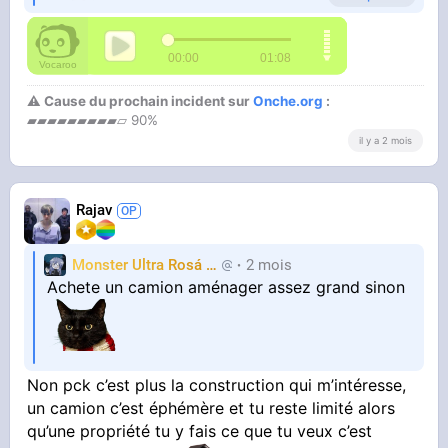
⚠ Cause du prochain incident sur
Onche.org
:
▰▰▰▰▰▰▰▰▰▱ 90%
il y a 2 mois
Rajav
Monster Ultra Rosá
❤️
2 mois
KheyFinito
Achete un camion aménager assez grand sinon
Non pck c’est plus la construction qui m’intéresse,
un camion c’est éphémère et tu reste limité alors
qu’une propriété tu y fais ce que tu veux c’est