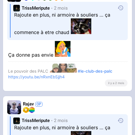
TrissMeripute
2 mois
Rajoute en plus, ni armoire à souliers … ça
commence à etre chaud
Ça donne pas envie
Le pouvoir des PALC
#le-club-des-palc
https://youtu.be/nRxnEbSjjh4
il y a 2 mois
Rajav
TrissMeripute
2 mois
Rajoute en plus, ni armoire à souliers … ça