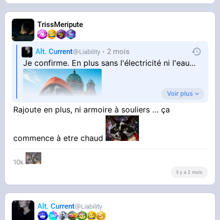
TrissMeripute
Alt. Current
2 mois
Liability
Je confirme. En plus sans l'électricité ni l'eau...
Voir plus
Rajoute en plus, ni armoire à souliers … ça
commence à etre chaud
10k
il y a 2 mois
Alt. Current
Liability