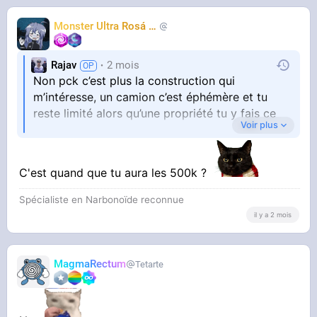
Monster Ultra Rosá
❤️
KheyFinito
Rajav
2 mois
Non pck c’est plus la construction qui
m’intéresse, un camion c’est éphémère et tu
reste limité alors qu’une propriété tu y fais ce
Voir plus
que tu veux c’est comme minecraft
C'est quand que tu aura les 500k ?
Spécialiste en Narbonoïde reconnue
il y a 2 mois
MagmaRectum
Tetarte