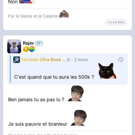
Non
Par le Glaive et le Calame
il y a 2 mois
Rajav
Monster Ultra Rosá
❤️
2 mois
KheyFinito
C'est quand que tu aura les 500k ?
Ben jamais tu as pas lu ?
Je suis pauvre et branleur