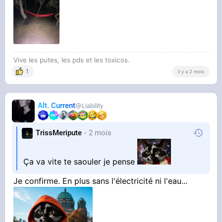
Vive les putes, les pds et les toxicos.
1
il y a 2 mois
Alt. Current
Liability
TrissMeripute
2 mois
Ça va vite te saouler je pense
Je confirme. En plus sans l'électricité ni l'eau...