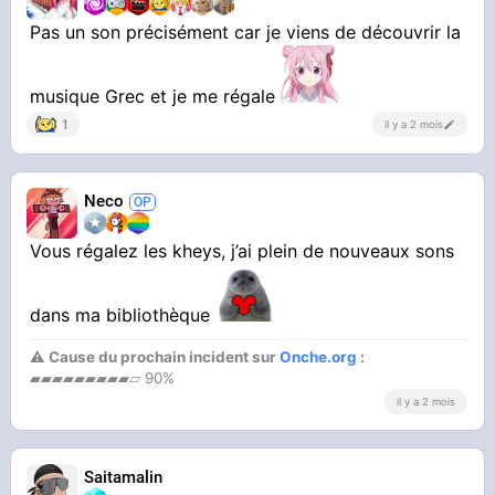
Pas un son précisément car je viens de découvrir la
musique Grec et je me régale
1
il y a 2 mois
Neco
Vous régalez les kheys, j’ai plein de nouveaux sons
dans ma bibliothèque
⚠ Cause du prochain incident sur
Onche.org
:
▰▰▰▰▰▰▰▰▰▱ 90%
il y a 2 mois
Saitamalin