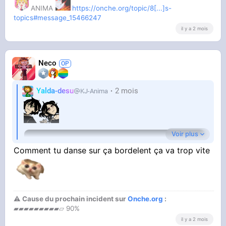
ANIMA
https://onche.org/topic/8[...]s-
topics#message_15466247
il y a 2 mois
Neco
Yalda-desu
2 mois
KJ-Anima
Voir plus
Comment tu danse sur ça bordelent ça va trop vite
⚠ Cause du prochain incident sur
Onche.org
:
▰▰▰▰▰▰▰▰▰▱ 90%
il y a 2 mois