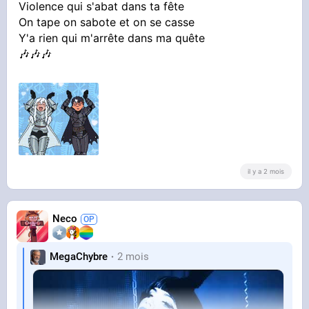
Violence qui s'abat dans ta fête
On tape on sabote et on se casse
Y'a rien qui m'arrête dans ma quête
🎶🎶🎶
il y a 2 mois
Neco
MegaChybre
2 mois