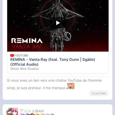
YOUTUBE
Vidéo YouTube
YOUTUBE
REMINA - Vanta Ray (feat. Tony Dunn | Sgàile)
(Official Audio)
Ghost Bird Studios
Si vous avez un lien vers une chaîne YouTube de l'homme
sirop, je suis preneur. Il me manque
il y a 2 mois
アッシュ
Ash