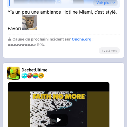
Voir plus
Y’a un peu une ambiance Hotline Miami, c’est stylé.
Favori
⚠ Cause du prochain incident sur
Onche.org
:
▰▰▰▰▰▰▰▰▰▱ 90%
YOUTUBE
Slayyyter - DANCE... (Official Instrumental)
il y a 2 mois
Kimchi Doll
DechetUltime