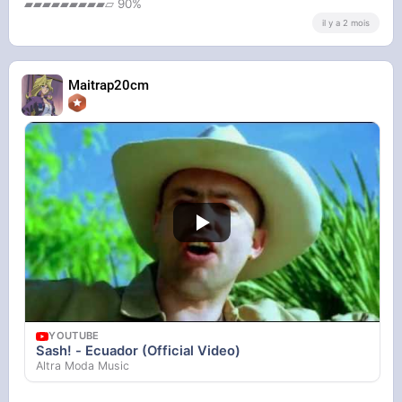
▰▰▰▰▰▰▰▰▰▱ 90%
il y a 2 mois
Maitrap20cm
YOUTUBE
Sash! - Ecuador (Official Video)
Altra Moda Music