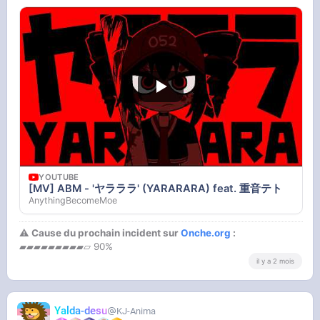
YOUTUBE
[MV] ABM - 'ヤラララ' (YARARARA) feat. 重音テト
AnythingBecomeMoe
⚠ Cause du prochain incident sur
Onche.org
:
▰▰▰▰▰▰▰▰▰▱ 90%
il y a 2 mois
Yalda-desu
KJ-Anima