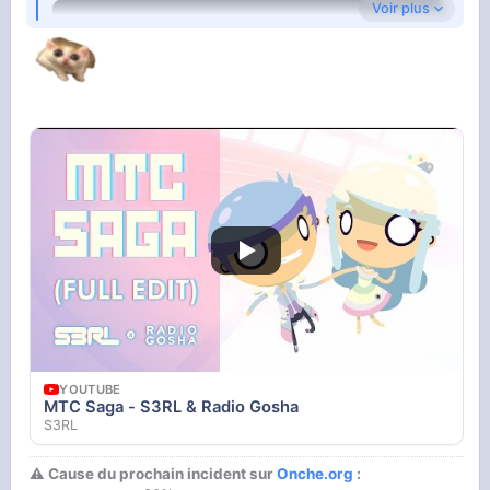
Voir plus
YOUTUBE
You don't have to be autistic to listen to
Goreshit, but It does help.
goreshit - Topic
YOUTUBE
MTC Saga - S3RL & Radio Gosha
S3RL
⚠ Cause du prochain incident sur
Onche.org
: