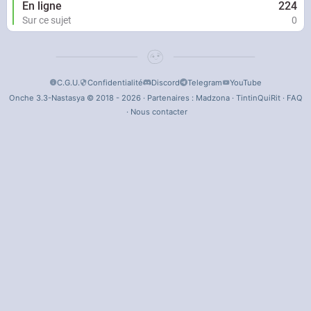
En ligne
224
Sur ce sujet
0
C.G.U.
Confidentialité
Discord
Telegram
YouTube
Onche 3.3-Nastasya © 2018 - 2026 · Partenaires :
Madzona
·
TintinQuiRit
·
FAQ
·
Nous contacter