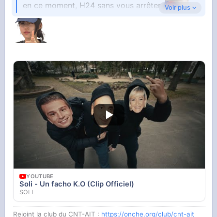
en ce moment, H24 sans vous arrêter
Voir plus
Assumez, envoyez pas Kaaris alors que vous
enjaillez sur le générique des Teletubies
YOUTUBE
YOUTUBE
Soli - Un facho K.O (Clip Officiel)
Vidéo YouTube
SOLI
Rejoint la club du CNT-AIT :
https://onche.org/club/cnt-ait