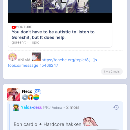
YOUTUBE
You don't have to be autistic to listen to
Goreshit, but It does help.
goreshit - Topic
ANIMA
https://onche.org/topic/8[...]s-
topics#message_15466247
il y a 2 mois
Neco
Yalda-desu
2 mois
KJ-Anima
Bon cardio + Hardcore hakken