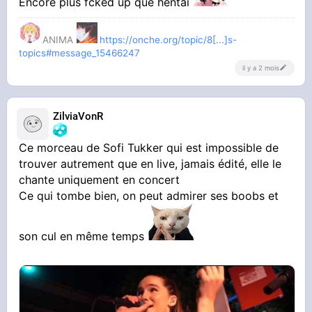
Encore plus fcked up que hentai
ANIMA
https://onche.org/topic/8[...]s-
topics#message_15466247
il y a 2 mois
ZilviaVonR
Ce morceau de Sofi Tukker qui est impossible de
trouver autrement que en live, jamais édité, elle le
chante uniquement en concert
Ce qui tombe bien, on peut admirer ses boobs et
son cul en même temps