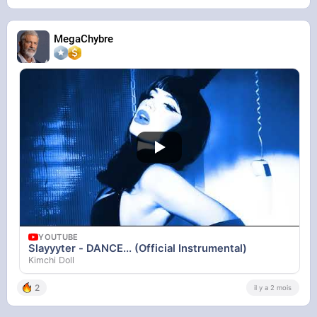
MegaChybre
YOUTUBE
I Love You More Each Time You Die
goreshit - Topic
YOUTUBE
Slayyyter - DANCE... (Official Instrumental)
Kimchi Doll
2
il y a 2 mois