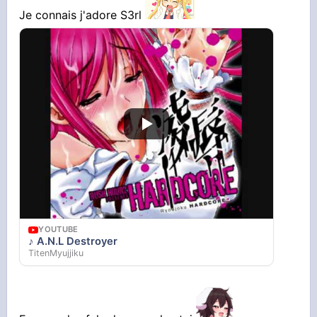
Je connais j'adore S3rl
YOUTUBE
Vidéo YouTube
YOUTUBE
♪ A.N.L Destroyer
TitenMyujjiku