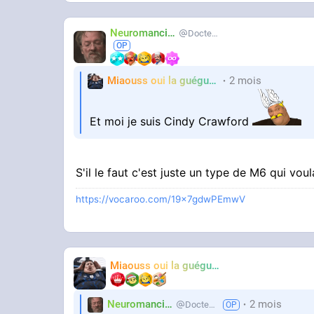
Neuromancien
Docteur-Lulu
Miaouss oui la guéguérre
2 mois
TF6
Et moi je suis Cindy Crawford
S'il le faut c'est juste un type de M6 qui vou
https://vocaroo.com/19x7gdwPEmwV
Miaouss oui la guéguérre
TF6
Neuromancien
2 mois
Docteur-Lulu