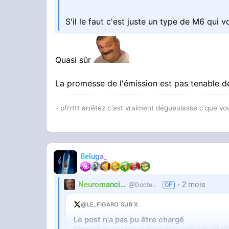
S'il le faut c'est juste un type de M6 qui v
Quasi sûr
La promesse de l'émission est pas tenable d
- pfrrttt arrêtez c'est vraiment dégueulasse c'que vo
Beluga_
Neuromancien
2 mois
Docteur-Lulu
@LE_FIGARO SUR X
Le post n'a pas pu être chargé
Bloqueur de pistage ou protection renforcée (Firef