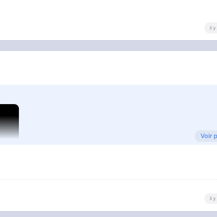
il 
Voir 
il 