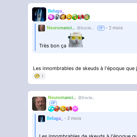
Beluga_
YOUTUBE
Passe-Muraille 10 [C2] Yäle vs Madam -
Untitled
Neuromancien
2 mois
Docteur-Lulu
BoB
Très bon ça
Les innombrables de skeuds à l'époque que j'
1
Neuromancien
Docteur-Lulu
Beluga_
2 mois
Les innombrables de skeuds à l'époque que 