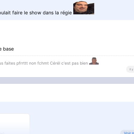
oulait faire le show dans la régie
e base
us faites pfrrttt non fchmt Cérél c'est pas bien
il 
Voir 
ox).