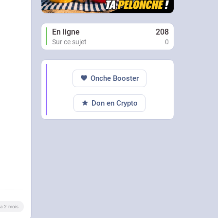
En ligne
208
Sur ce sujet
0
Onche Booster
Don en Crypto
y a 2 mois