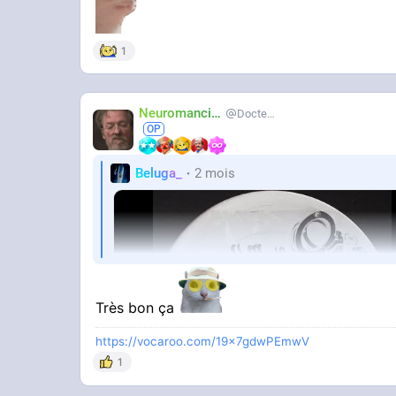
1
Ou juste marre de se cacher ?
Neuromancien
Docteur-Lulu
Beluga_
2 mois
Très bon ça
https://vocaroo.com/19x7gdwPEmwV
1