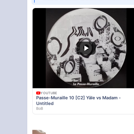
Ouvrir sur X
↗
YOUTUBE
Passe-Muraille 10 [C2] Yäle vs Madam -
Untitled
BoB
Aurait il des remords ?