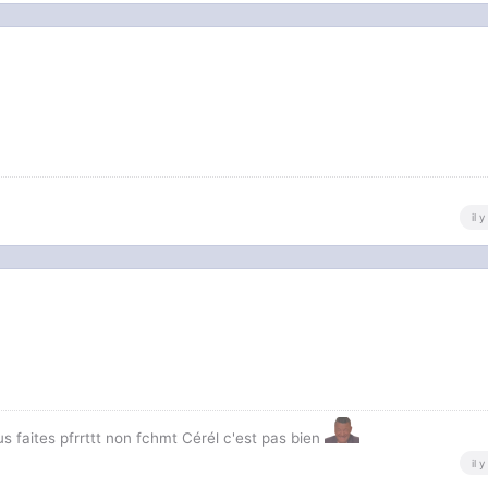
il 
us faites pfrrttt non fchmt Cérél c'est pas bien
il 