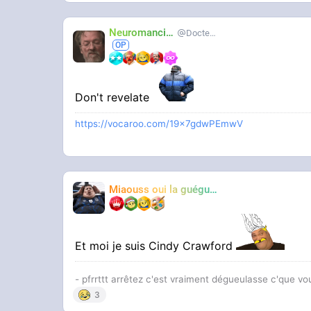
Neuromancien
Docteur-Lulu
Don't revelate
https://vocaroo.com/19x7gdwPEmwV
Miaouss oui la guéguérre
TF6
Et moi je suis Cindy Crawford
- pfrrttt arrêtez c'est vraiment dégueulasse c'que vo
3