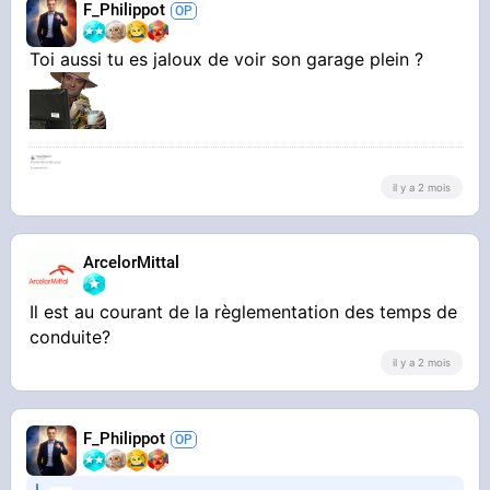
F_Philippot
Toi aussi tu es jaloux de voir son garage plein ?
STREAMABLE
unnamed
il y a 2 mois
ArcelorMittal
Il est au courant de la règlementation des temps de
conduite?
il y a 2 mois
F_Philippot
STREAMABLE