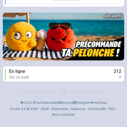
STREAMABLE
Vidéo Streamable
En ligne
212
Sur ce sujet
0
C.G.U.
Confidentialité
Discord
Telegram
YouTube
Onche 3.4 © 2018 - 2026 · Partenaires :
Madzona
·
TintinQuiRit
·
FAQ
·
Nous contacter