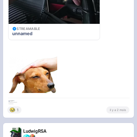
STREAMABLE
unnamed
1
il y a 2 mois
LudwigRSA