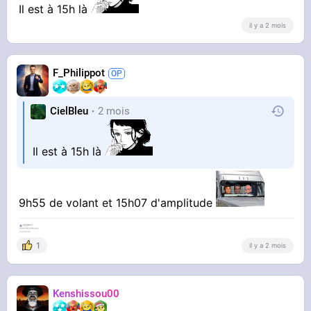
Il est à 15h là
il y a 2 mois
F_Philippot
CielBleu
2 mois
Il est à 15h là
9h55 de volant et 15h07 d'amplitude
1
il y a 2 mois
Kenshissou00