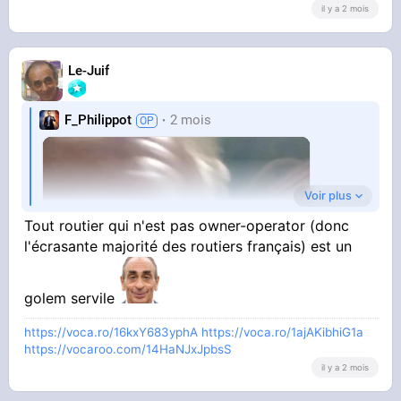
il y a 2 mois
Le-Juif
F_Philippot
2 mois
Voir plus
Tout routier qui n'est pas owner-operator (donc
l'écrasante majorité des routiers français) est un
golem servile
https://voca.ro/16kxY683yphA
https://voca.ro/1ajAKibhiG1a
https://vocaroo.com/14HaNJxJpbsS
il y a 2 mois