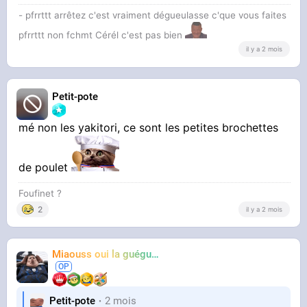
- pfrrttt arrêtez c'est vraiment dégueulasse c'que vous faites
pfrrttt non fchmt Cérél c'est pas bien
il y a 2 mois
Petit-pote
mé non les yakitori, ce sont les petites brochettes
de poulet
Foufinet ?
2
il y a 2 mois
Miaouss oui la guéguérre
TF6
Petit-pote
2 mois