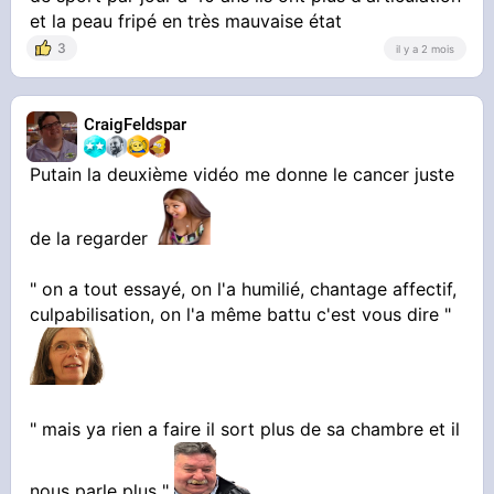
psychiatrie ni le coup de pied au cul suffise )
et la peau fripé en très mauvaise état
3
il y a 2 mois
CraigFeldspar
Mais bon tout le monde s'en branle de toute
Putain la deuxième vidéo me donne le cancer juste
façon
de la regarder
" on a tout essayé, on l'a humilié, chantage affectif,
culpabilisation, on l'a même battu c'est vous dire "
" mais ya rien a faire il sort plus de sa chambre et il
nous parle plus "