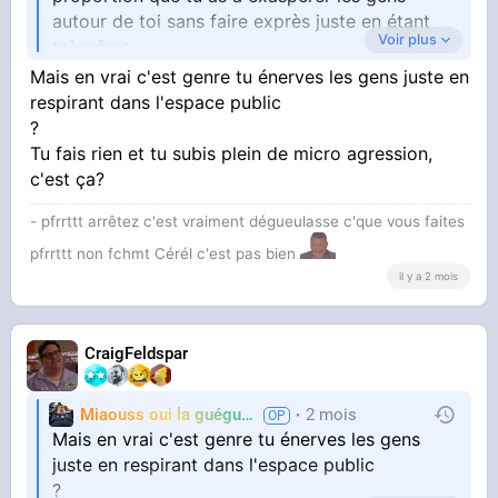
autour de toi sans faire exprès juste en étant
Voir plus
toi même
Mais en vrai c'est genre tu énerves les gens juste en
respirant dans l'espace public
?
Et à quel point on te le fait remarqué
Tu fais rien et tu subis plein de micro agression,
c'est ça?
Perso à un moment j'étais tellement inadapté
que j'ai capter que j'avais un truc de différent (
- pfrrttt arrêtez c'est vraiment dégueulasse c'que vous faites
j'ai compris que c'était pas psychiatrique par
pfrrttt non fchmt Cérél c'est pas bien
moi même car les symptômes coïncidaient pas
il y a 2 mois
) du coup je me suis pencher sur les raisons
neurologiques et j'ai passer les test chez un
neurologue
CraigFeldspar
Miaouss oui la guéguérre
2 mois
TF6
Mais en vrai c'est genre tu énerves les gens
juste en respirant dans l'espace public
?