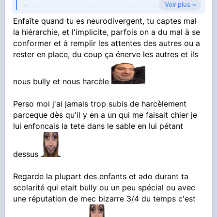
Voir plus
Tu fais rien et tu subis plein de micro agression,
c'est ça?
Enfaîte quand tu es neurodivergent, tu captes mal
la hiérarchie, et l'implicite, parfois on a du mal à se
conformer et à remplir les attentes des autres ou a
rester en place, du coup ça énerve les autres et ils
nous bully et nous harcèle
Perso moi j'ai jamais trop subis de harcèlement
parceque dès qu'il y en a un qui me faisait chier je
lui enfoncais la tete dans le sable en lui pétant
dessus
Regarde la plupart des enfants et ado durant ta
scolarité qui etait bully ou un peu spécial ou avec
une réputation de mec bizarre 3/4 du temps c'est