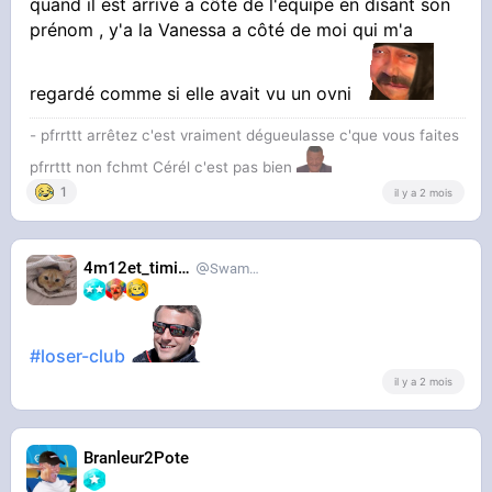
quand il est arrivé a côté de l'équipe en disant son
prénom , y'a la Vanessa a côté de moi qui m'a
regardé comme si elle avait vu un ovni
- pfrrttt arrêtez c'est vraiment dégueulasse c'que vous faites
pfrrttt non fchmt Cérél c'est pas bien
1
il y a 2 mois
4m12et_timide
SwampDrainer
#loser-club
il y a 2 mois
Branleur2Pote