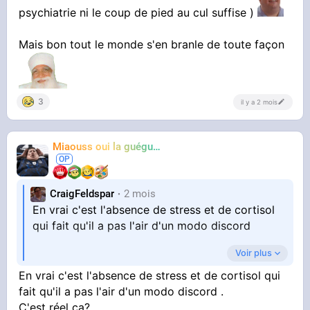
psychiatrie ni le coup de pied au cul suffise )
Mais bon tout le monde s'en branle de toute façon
3
il y a 2 mois
Miaouss oui la guéguérre
TF6
CraigFeldspar
2 mois
En vrai c'est l'absence de stress et de cortisol
qui fait qu'il a pas l'air d'un modo discord
Voir plus
Parcontre les daronnes faut qu'elle arrete un
En vrai c'est l'absence de stress et de cortisol qui
peu " agneugneu je souffre h24 de la situation
fait qu'il a pas l'air d'un modo discord .
C'est réel ça?