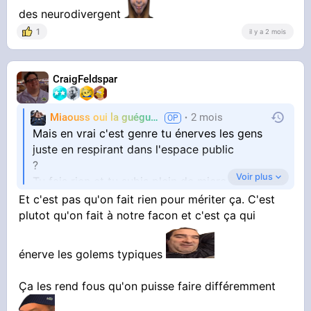
des neurodivergent
1
il y a 2 mois
CraigFeldspar
Miaouss oui la guéguérre
2 mois
TF6
Mais en vrai c'est genre tu énerves les gens
juste en respirant dans l'espace public
?
Voir plus
Tu fais rien et tu subis plein de micro agression,
c'est ça?
Et c'est pas qu'on fait rien pour mériter ça. C'est
plutot qu'on fait à notre facon et c'est ça qui
énerve les golems typiques
Ça les rend fous qu'on puisse faire différemment