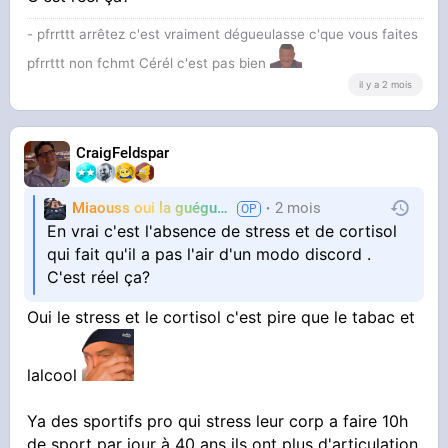
c'est une torture "
- pfrrttt arrêtez c'est vraiment dégueulasse c'que vous faites
pfrrttt non fchmt Cérél c'est pas bien
Non Christianne tu as un enfant neurodivergent
il y a 2 mois
non diagnostiqué parceque tu es une sale
boomeuse complètement conne qui ne s'est
jamais intéressé à la santé mentale de tes
CraigFeldspar
propres enfants, ya pire dans la vie genre le
Miaouss oui la guéguérre
2 mois
TF6
cancer, charcot, etre tétraplégique
En vrai c'est l'absence de stress et de cortisol
qui fait qu'il a pas l'air d'un modo discord .
Ton petit Theophane va très bien il voit juste le
C'est réel ça?
monde tel qu'il est et en souffre car il n'a pas
de modèle ou de but qui le pousse a faire autre
Oui le stress et le cortisol c'est pire que le tabac et
chose
lalcool
( beaucoup dans cette situation aussi on des
Ya des sportifs pro qui stress leur corp a faire 10h
circuits dopaminergiques flingués et ça ni la
de sport par jour à 40 ans ils ont plus d'articulation