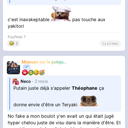
c'est inaxskeptable
pas touche aux
yakitori
Foufinet ?
2
il y a 2 mois
Miaouss oui la guéguérre
TF6
Neco
2 mois
Putain juste déjà s'appeler
Théophane
ça
donne envie d'être un Teryaki
No fake a mon boulot y'en avait un qui était jugé
hyper chelou juste de visu dans la manière d'être. Et