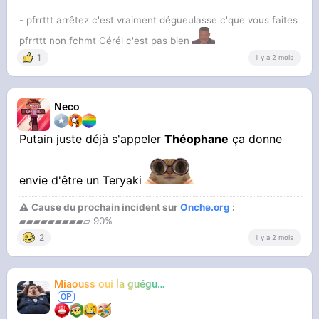
- pfrrttt arrêtez c'est vraiment dégueulasse c'que vous faites
pfrrttt non fchmt Cérél c'est pas bien
1
il y a 2 mois
Neco
Putain juste déjà s'appeler
Théophane
ça donne
envie d'être un Teryaki
⚠ Cause du prochain incident sur
Onche.org
:
▰▰▰▰▰▰▰▰▰▱ 90%
2
il y a 2 mois
Miaouss oui la guéguérre
TF6