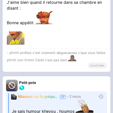
J'aime bien quand il retourne dans sa chambre en
disant :
Bonne appétit
- pfrrttt arrêtez c'est vraiment dégueulasse c'que vous faites
pfrrttt non fchmt Cérél c'est pas bien
il y a 2 mois
Petit-pote
Miaouss oui la guéguérre
2 mois
TF6
Je sais humour kheyou , houmos