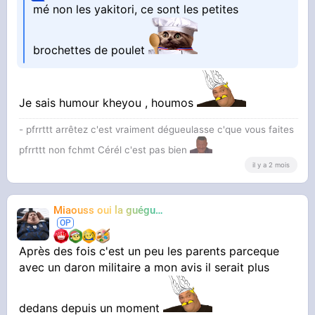
mé non les yakitori, ce sont les petites
brochettes de poulet
Je sais humour kheyou , houmos
- pfrrttt arrêtez c'est vraiment dégueulasse c'que vous faites
pfrrttt non fchmt Cérél c'est pas bien
il y a 2 mois
Miaouss oui la guéguérre
TF6
Après des fois c'est un peu les parents parceque
avec un daron militaire a mon avis il serait plus
dedans depuis un moment