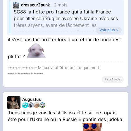
dresseur2punk
2 mois
SC88 la fiotte pro-france qui a fui la France
pour aller se réfugier avec en Ukraine avec ses
frères aryens, avant de lâchement les
Voir plus
abandonner pour revenir en France la queue
entre les jambes dès que ça a commencé à
il s'est pas fait arrêter lors d'un retour de budapest
chauffer un peu là bas
plutôt ?
⇝⇝⇝⇝⇝⇝⇝⇝⇝ Mieux vaut être raciste que mort
⇜⇜⇜⇜⇜⇜⇜⇜⇜⇜⇜
il y a 2 mois
Augustus
Tiens tiens je vois les shills israélite sur ce topax
être pour l’Ukraine ou la Russie = pantin des judoka