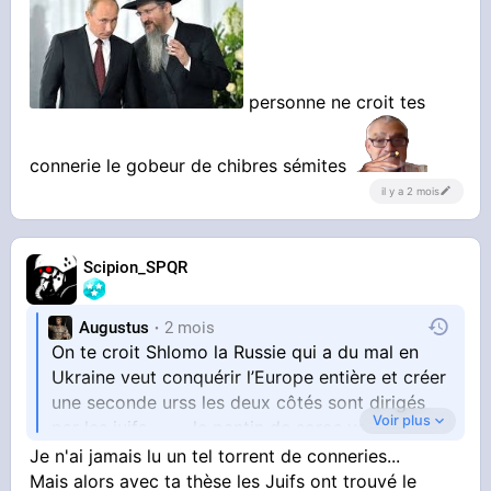
YOUTUBE
Vidéo YouTube
personne ne croit tes
connerie le gobeur de chibres sémites
il y a 2 mois
Scipion_SPQR
Augustus
2 mois
On te croit Shlomo la Russie qui a du mal en
Ukraine veut conquérir l’Europe entière et créer
une seconde urss les deux côtés sont dirigés
Voir plus
par les juifs
le pantin de soros vs proutine
le pantin des
personne ne croit tes connerie le
Je n'ai jamais lu un tel torrent de conneries...
gobeur de chibres sémites
Mais alors avec ta thèse les Juifs ont trouvé le