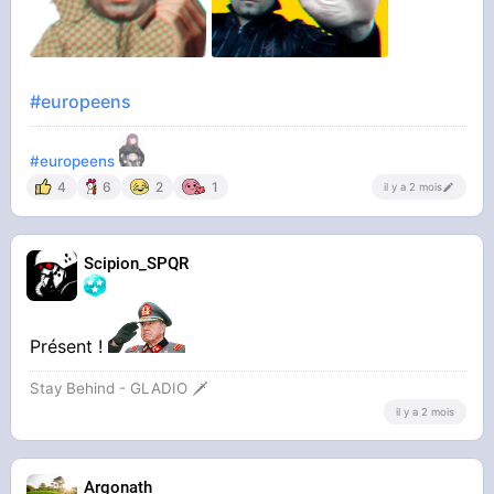
#europeens
#europeens
4
6
2
1
il y a 2 mois
Scipion_SPQR
Présent !
Stay Behind - GLADIO 🗡️
il y a 2 mois
Argonath