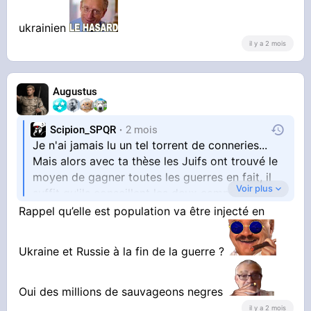
ukrainien
il y a 2 mois
Augustus
Scipion_SPQR
2 mois
Je n'ai jamais lu un tel torrent de conneries...
Mais alors avec ta thèse les Juifs ont trouvé le
moyen de gagner toutes les guerres en fait, il
Voir plus
suffit qu'ils conseillent les deux camps et puis
"les plus malins" refuseront de se battre, il
Rappel qu’elle est population va être injecté en
faudra laisser les Africains nous dominer si se
battre c'est "faire le jeu des Juifs".
Ukraine et Russie à la fin de la guerre ?
Quel haut degré d'analyse, c'est brillant...
Oui des millions de sauvageons negres
il y a 2 mois