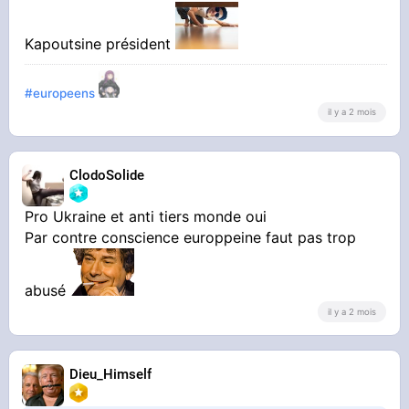
Kapoutsine président
#europeens
il y a 2 mois
ClodoSolide
Pro Ukraine et anti tiers monde oui
Par contre conscience europpeine faut pas trop
abusé
il y a 2 mois
Dieu_Himself