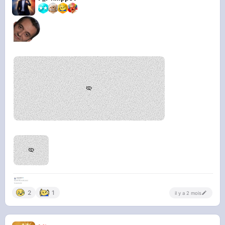
2
1
il y a 2 mois