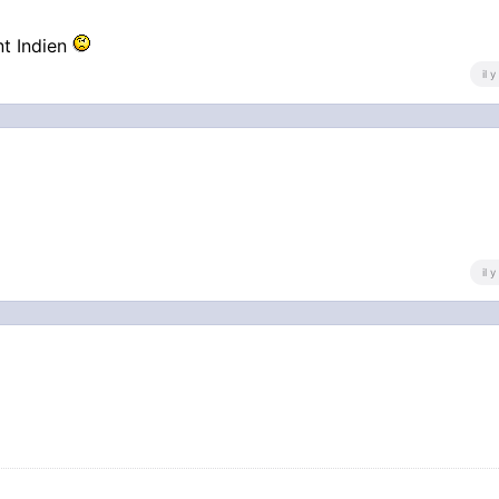
nt Indien
il 
il 