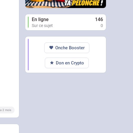
En ligne
146
Sur ce sujet
0
Onche Booster
Don en Crypto
y a 2 mois