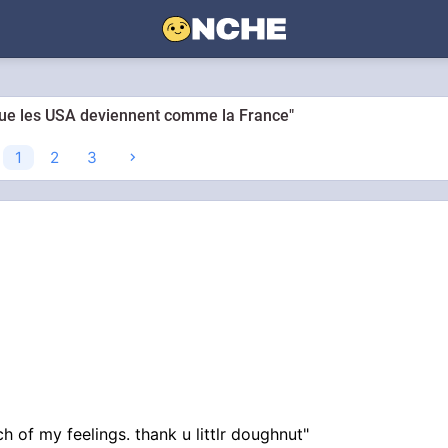
 que les USA deviennent comme la France"
1
2
3
ch of my feelings. thank u littlr doughnut"