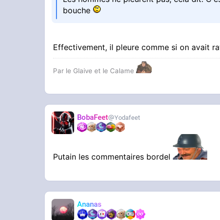
bouche
Effectivement, il pleure comme si on avait r
Par le Glaive et le Calame
BobaFeet
Yodafeet
Putain les commentaires bordel
Ananas