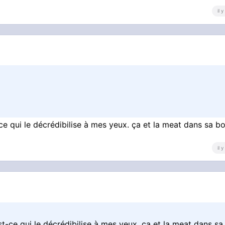
il 
ce qui le décrédibilise à mes yeux. ça et la meat dans sa b
il 
t-ce qui le décrédibilise à mes yeux. ça et la meat dans sa