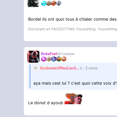
Bordel ils ont quoi tous à chialer comme des 
Doctorant en FACESITTING :Facesitting: :Facesitting:
BobaFeet
Yodafeet
YOUTUBE
Vidéo YouTube
SoulmateOfRealJackie
2 mois
AdiosJVC
aya mais cest lui ? c'est quoi cette voix 
Le donut d ayoub