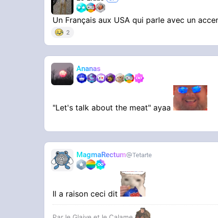
Un Français aux USA qui parle avec un acce
2
Ananas
"Let's talk about the meat" ayaa
MagmaRectum
Tetarte
Il a raison ceci dit
Par le Glaive et le Calame