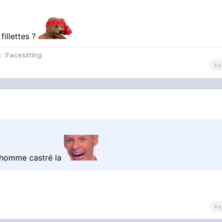
fillettes ?
 :Facesitting:
il 
d'homme castré la
il 