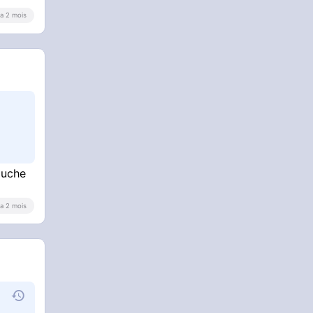
y a 2 mois
ouche
y a 2 mois