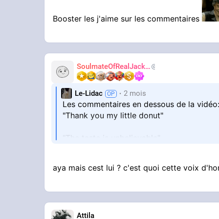
Booster les j'aime sur les commentaires
SoulmateOfRealJackie
AdiosJVC
Le-Lidac
2 mois
Les commentaires en dessous de la vidéo
"Thank you my little donut"
"The taste is unbelievable"
"Let's talk about the meat."
aya mais cest lui ? c'est quoi cette voix d'
"this speech was like a cigar right in the 
Attila