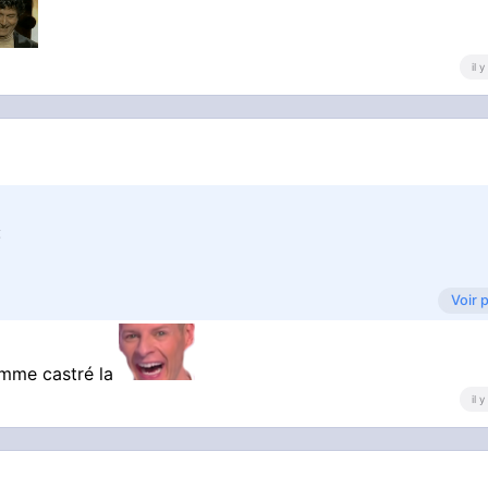
il 
:
Voir 
homme castré la
il 
bench of my feelings. thank u littlr doughnut"