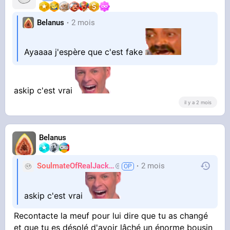
Belanus
2 mois
Ayaaaa j'espère que c'est fake
askip c'est vrai
il y a 2 mois
Belanus
SoulmateOfRealJackie
2 mois
AdiosJVC
askip c'est vrai
Recontacte la meuf pour lui dire que tu as changé
et que tu es désolé d'avoir lâché un énorme bousin