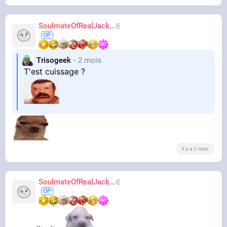
SoulmateOfRealJackie
AdiosJVC
Trisogeek
2 mois
T'est cuissage ?
il y a 2 mois
SoulmateOfRealJackie
AdiosJVC