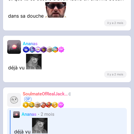
dans sa douche
il y a 2 mois
Ananas
déjà vu
il y a 2 mois
SoulmateOfRealJackie
AdiosJVC
Ananas
2 mois
déjà vu