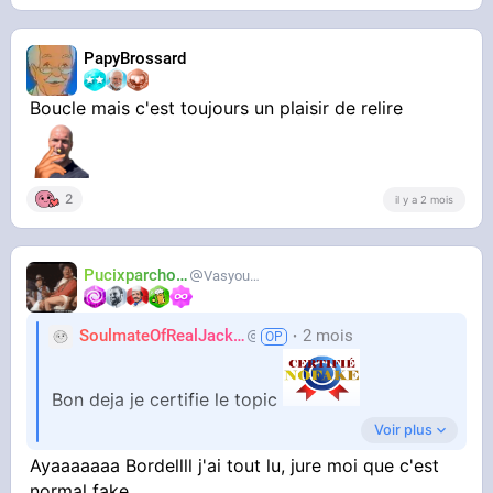
PapyBrossard
Boucle mais c'est toujours un plaisir de relire
2
il y a 2 mois
Pucixparchoix
Vasyouioui_
SoulmateOfRealJackie
2 mois
AdiosJVC
Bon deja je certifie le topic
Voir plus
Ayaaaaaaa Bordellll j'ai tout lu, jure moi que c'est
normal fake