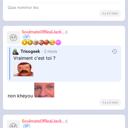
Quia nominor leo
il y a 2 mois
SoulmateOfRealJackie
AdiosJVC
Trisogeek
2 mois
Vraiment c'est toi ?
non kheyou
il y a 2 mois
SoulmateOfRealJackie
AdiosJVC