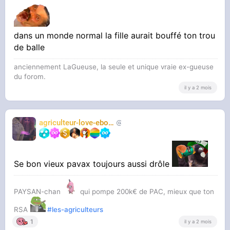
dans un monde normal la fille aurait bouffé ton trou
de balle
anciennement LaGueuse, la seule et unique vraie ex-gueuse
du forom.
il y a 2 mois
agriculteur-love-ebony
chasseur2trap
Se bon vieux pavax toujours aussi drôle
PAYSAN-chan
qui pompe 200k€ de PAC, mieux que ton
RSA
#les-agriculteurs
1
il y a 2 mois