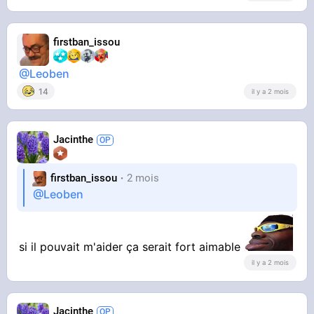
firstban_issou
@Leoben
14
il y a 2 mois
Jacinthe
firstban_issou
2 mois
@Leoben
si il pouvait m'aider ça serait fort aimable
il y a 2 mois
Jacinthe