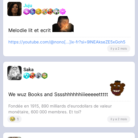
Juju
Melodie lit et ecrit
https://youtube.com/@nono[...]ix-fr?si=9lNEAkseZE5xGoh5
il y a 2 mois
Saka
We wuz Books and Sssshhhhhhiiieeeeettttt
Fondée en 1915, 890 milliards d'eurodollars de valeur
monétaire, 600 000 membres. Et toi?
1
il y a 2 mois