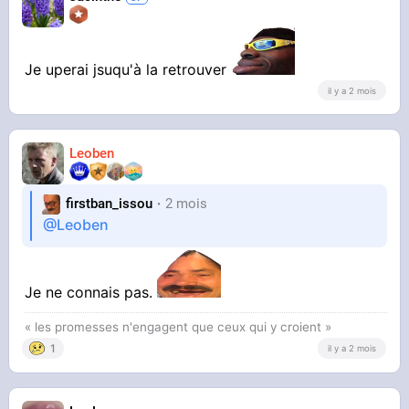
Je uperai jsuqu'à la retrouver
il y a 2 mois
Leoben
firstban_issou
2 mois
@Leoben
Je ne connais pas.
« les promesses n'engagent que ceux qui y croient »
1
il y a 2 mois