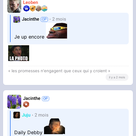
Leoben
Jacinthe
2 mois
Je up encore
« les promesses n'engagent que ceux qui y croient »
il y a 2 mois
Jacinthe
Juju
2 mois
Daily Debby