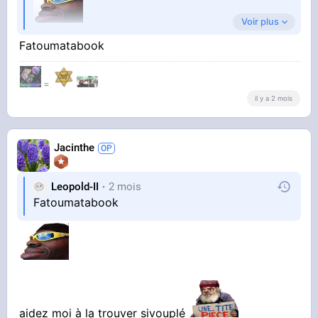
Voir plus
Fatoumatabook
Si quelqu'un a son nom, je suis preneur, c'est
=
pour un pote
il y a 2 mois
Jacinthe
Leopold-II
2 mois
Fatoumatabook
aidez moi à la trouver sivouplé