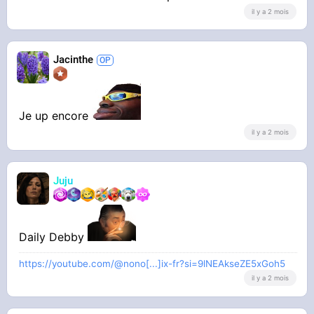
il y a 2 mois
Jacinthe
Je up encore
il y a 2 mois
Juju
Daily Debby
https://youtube.com/@nono[...]ix-fr?si=9lNEAkseZE5xGoh5
il y a 2 mois