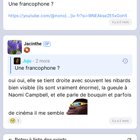
Une francophone ?
https://youtube.com/@nono[...]ix-fr?si=9lNEAkseZE5xGoh5
il y a 2 mois
Jacinthe
Juju
2 mois
Une francophone ?
oui oui, elle se tient droite avec souvent les nibards
bien visible (ils sont vraiment énorme), la gueule à
Naomi Campbell, et elle parle de bouquin et parfois
de cinéma il me semble
1
il y a 2 mois
Retou à liste des sujets