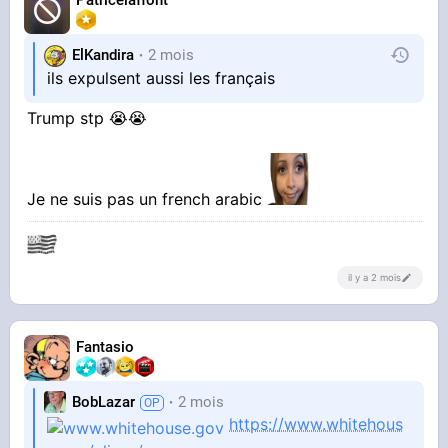
Patricelaffont
ElKandira
2 mois
ils expulsent aussi les français
Trump stp 😭😭
Je ne suis pas un french arabic
il y a 2 mois
Fantasio
BobLazar
2 mois
https://www.whitehous