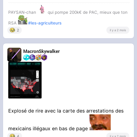
PAYSAN-chan
qui pompe 200k€ de PAC, mieux que ton
RSA
#les-agriculteurs
2
il y a 2 mois
#club-ufo
Un avis ?
MacronSkywalker
Explosé de rire avec la carte des arrestations des
mexicains illégaux en bas de page
4
il y a 2 mois