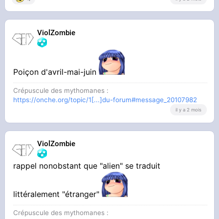
ViolZombie
Poiçon d'avril-mai-juin
Crépuscule des mythomanes :
https://onche.org/topic/1[...]du-forum#message_20107982
il y a 2 mois
ViolZombie
rappel nonobstant que "alien" se traduit
littéralement "étranger"
Crépuscule des mythomanes :