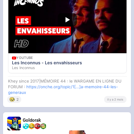
YOUTUBE
Les Inconnus - Les envahisseurs
Les Inconnus
Khey since 2017|MÉMOIRE 44 : le WARGAME EN LIGNE DU
FORUM :
https://onche.org/topic/1[...]a-memoire-44-les-
generaux
2
il y a 2 mois
Goldorak