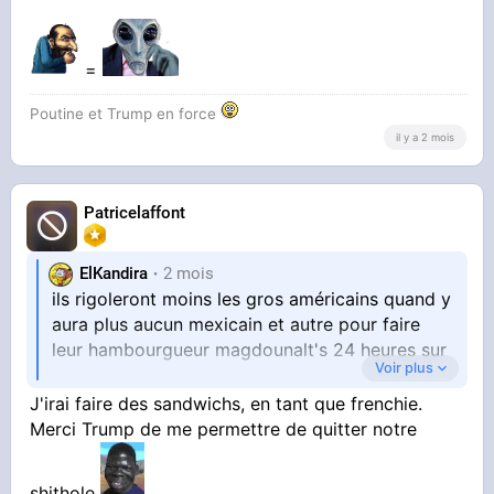
Ils marchent par minou, une secret caché
depuis 60 ans
=
Poutine et Trump en force
il y a 2 mois
#club-ufo
Un avis ?
Patricelaffont
ElKandira
2 mois
ils rigoleront moins les gros américains quand y
aura plus aucun mexicain et autre pour faire
leur hambourgueur magdounalt's 24 heures sur
Voir plus
J'irai faire des sandwichs, en tant que frenchie.
24
Merci Trump de me permettre de quitter notre
shithole