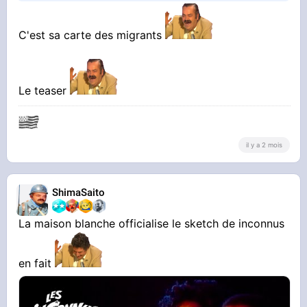
Petite musique X-files avec le message suivant,
Ils marchent par minou, une secret caché
C'est sa carte des migrants
depuis 60 ans
Le teaser
il y a 2 mois
#club-ufo
Un avis ?
ShimaSaito
La maison blanche officialise le sketch de inconnus
en fait