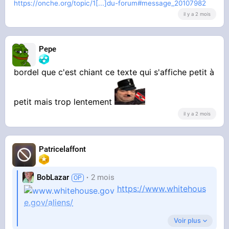
https://onche.org/topic/1[...]du-forum#message_20107982
il y a 2 mois
Pepe
bordel que c'est chiant ce texte qui s'affiche petit à
petit mais trop lentement
il y a 2 mois
Patricelaffont
BobLazar
2 mois
https://www.whitehous
e.gov/aliens/
Voir plus