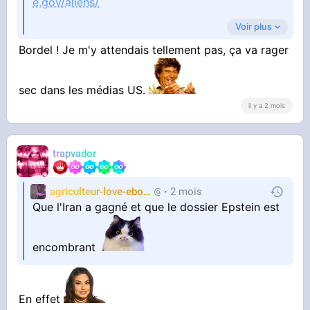
e.gov/aliens/
Voir plus
Bordel ! Je m'y attendais tellement pas, ça va rager
Petite musique X-files avec le message suivant,
Ils marchent par minou, une secret caché
depuis 60 ans
sec dans les médias US.
il y a 2 mois
trapvador
agriculteur-love-ebony
2 mois
chasseur2trap
#club-ufo
Un avis ?
Que l'Iran a gagné et que le dossier Epstein est
encombrant
En effet