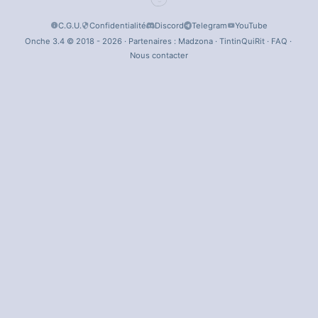
C.G.U.
Confidentialité
Discord
Telegram
YouTube
Onche 3.4 © 2018 - 2026 · Partenaires :
Madzona
·
TintinQuiRit
·
FAQ
·
Nous contacter