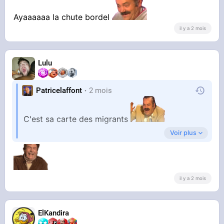
Ayaaaaaa la chute bordel
il y a 2 mois
Lulu
Patricelaffont
2 mois
C'est sa carte des migrants
Voir plus
Le teaser
il y a 2 mois
ElKandira