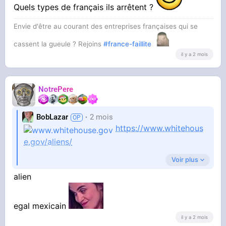
Quels types de français ils arrêtent ?
Envie d'être au courant des entreprises françaises qui se
cassent la gueule ? Rejoins
#france-faillite
il y a 2 mois
NotrePere
BobLazar
2 mois
https://www.whitehous
e.gov/aliens/
Voir plus
alien
Petite musique X-files avec le message suivant,
Ils marchent par minou, une secret caché
depuis 60 ans
egal mexicain
il y a 2 mois