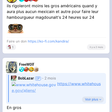
ils rigoleront moins les gros américains quand y
aura plus aucun mexicain et autre pour faire leur
hambourgueur magdounalt's 24 heures sur 24
Faire un don
https://ko-fi.com/kandira/
1
il y a 2 mois
FreeW0lf
BobLazar
2 mois
https://www.whitehous
e.gov/aliens/
Voir plus
En gros
Petite musique X-files avec le message suivant,