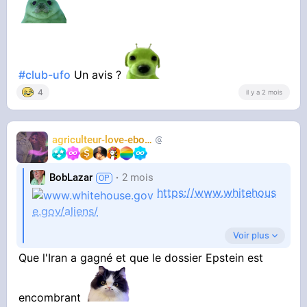
#club-ufo
Un avis ?
4
il y a 2 mois
agriculteur-love-ebony
chasseur2trap
BobLazar
2 mois
https://www.whitehous
e.gov/aliens/
Voir plus
Que l'Iran a gagné et que le dossier Epstein est
Petite musique X-files avec le message suivant,
Ils marchent par minou, une secret caché
depuis 60 ans
encombrant