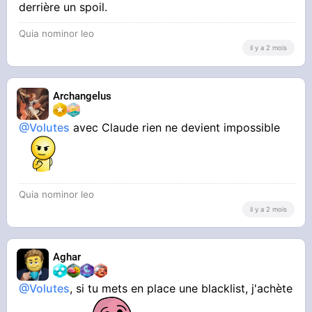
part c'est compliqué sur mobile, surtout sur
derrière un spoil.
Quia nominor leo
iPhone (
)
il y a 2 mois
Archangelus
@Volutes
avec Claude rien ne devient impossible
Une fonction hyper basique qui masque
Quia nominor leo
complètement (
pas comme un spoiler, mais
il y a 2 mois
fait vraiment disparaître le contenu de la
personne, comme s'il n'existait pas, en
enlevant topics et messages sans rien à la
Aghar
place
).
@Volutes
, si tu mets en place une blacklist, j'achète
On pourrait avoir deux modes :