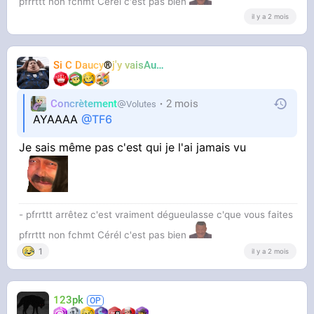
pfrrttt non fchmt Cérél c'est pas bien
il y a 2 mois
Si C Daucy
®
j'y vaisAussi
TF6
Concrètement
2 mois
Volutes
AYAAAA
@TF6
Je sais même pas c'est qui je l'ai jamais vu
- pfrrttt arrêtez c'est vraiment dégueulasse c'que vous faites
pfrrttt non fchmt Cérél c'est pas bien
1
il y a 2 mois
123pk