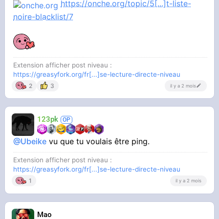
https://onche.org/topic/5[...]t-liste-
noire-blacklist/7
Extension afficher post niveau :
https://greasyfork.org/fr[...]se-lecture-directe-niveau
2
3
il y a 2 mois
123pk
@Ubeike
vu que tu voulais être ping.
Extension afficher post niveau :
https://greasyfork.org/fr[...]se-lecture-directe-niveau
1
il y a 2 mois
Mao