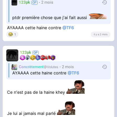
123pk
2 mois
ptdr première chose que j'ai fait aussi
AYAAAA cette haine contre
@TF6
1
il y a 2 mois
123pk
Concrètement
2 mois
Volutes
AYAAAA cette haine contre
@TF6
Ce n'est pas de la haine khey
Je lui ai jamais mal parlé