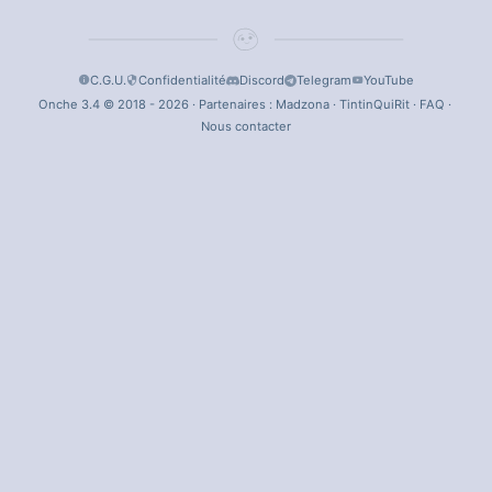
C.G.U.
Confidentialité
Discord
Telegram
YouTube
Onche 3.4 © 2018 - 2026 · Partenaires :
Madzona
·
TintinQuiRit
·
FAQ
·
Nous contacter