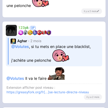
- enlève juste les topics, pas les messages
une pelonche
(pour les floodeurs)
il y a 2 mois
- enleve topics et message (et réponses à ces
messages).
123pk
Sur le topic des script on voit que beaucoup de
gens étaient vraiment très contents de ces
Aghar
2 mois
derniers, je pense que c'est une feature qui
@Volutes
, si tu mets en place une blacklist,
peut être très populaire.
https://onche.org/topic/5[...]t-liste-
j'achète une pelonche
noire-blacklist/7
@Volutes
Il va le faire
Extension afficher post niveau :
https://greasyfork.org/fr[...]se-lecture-directe-niveau
il y a 2 mois