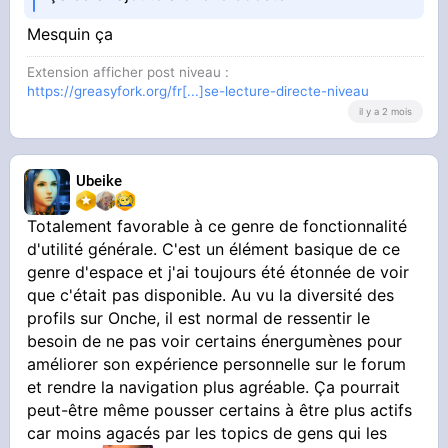
iPhone (
)
Mesquin ça
Extension afficher post niveau :
https://greasyfork.org/fr[...]se-lecture-directe-niveau
il y a 2 mois
Ubeike
Une fonction hyper basique qui masque
Totalement favorable à ce genre de fonctionnalité
complètement (
pas comme un spoiler, mais
d'utilité générale. C'est un élément basique de ce
fait vraiment disparaître le contenu de la
genre d'espace et j'ai toujours été étonnée de voir
personne, comme s'il n'existait pas, en
que c'était pas disponible. Au vu la diversité des
enlevant topics et messages sans rien à la
profils sur Onche, il est normal de ressentir le
place
).
besoin de ne pas voir certains énergumènes pour
améliorer son expérience personnelle sur le forum
On pourrait avoir deux modes :
et rendre la navigation plus agréable. Ça pourrait
peut-être même pousser certains à être plus actifs
- enlève juste les topics, pas les messages
car moins agacés par les topics de gens qui les