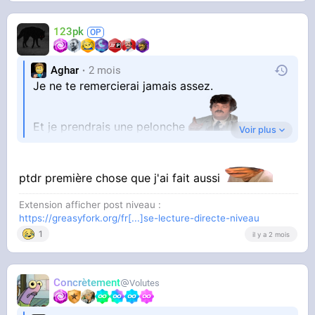
123pk
Aghar
2 mois
Je ne te remercierai jamais assez.
Et je prendrais une pelonche
Voir plus
ptdr première chose que j'ai fait aussi
Extension afficher post niveau :
https://greasyfork.org/fr[...]se-lecture-directe-niveau
1
il y a 2 mois
Concrètement
Volutes