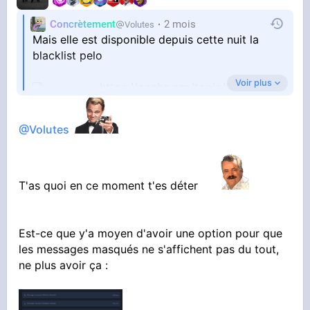
Concrètement
2 mois
Volutes
Mais elle est disponible depuis cette nuit la
blacklist pelo
Voir plus
https://onche.org/topic/1[...]rmais-
bloquer-un-forumeur
@Volutes
T'as quoi en ce moment t'es déter
Est-ce que y'a moyen d'avoir une option pour que
les messages masqués ne s'affichent pas du tout,
ne plus avoir ça :