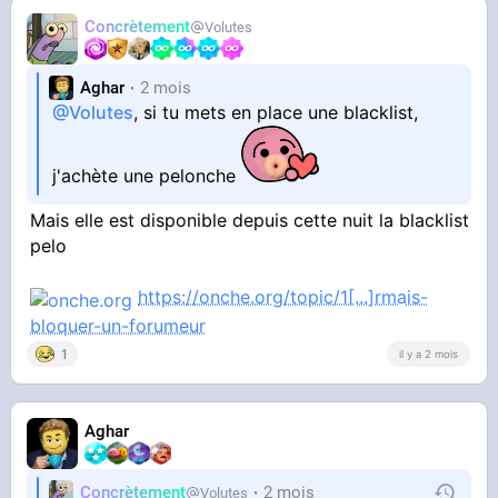
Concrètement
Volutes
Aghar
2 mois
@Volutes
, si tu mets en place une blacklist,
j'achète une pelonche
Mais elle est disponible depuis cette nuit la blacklist
pelo
https://onche.org/topic/1[...]rmais-
bloquer-un-forumeur
1
il y a 2 mois
Aghar
Concrètement
2 mois
Volutes