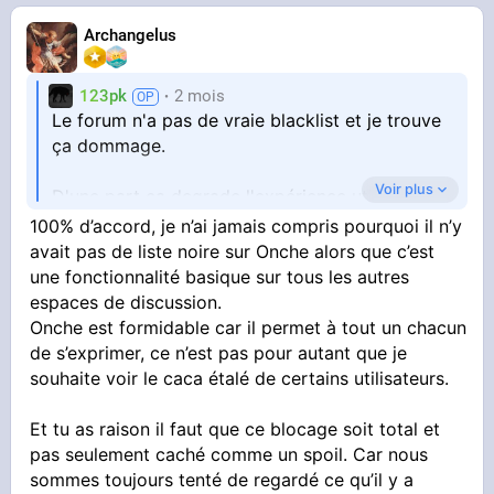
Archangelus
123pk
2 mois
Le forum n'a pas de vraie blacklist et je trouve
ça dommage.
Voir plus
D'une part ça degrade l'expérience utilisateur,
beaucoup de gens ont au moins une personne e
100% d’accord, je n’ai jamais compris pourquoi il n’y
qui lui sort par les yeux.
avait pas de liste noire sur Onche alors que c’est
une fonctionnalité basique sur tous les autres
D'autre part ça alimente les tensions. Il y a
espaces de discussion.
quelqu'un qui tu ne supportes pas. Tu le lis en
Onche est formidable car il permet à tout un chacun
boucle. Ça finit en talc. Ça fout une mauvaise
de s’exprimer, ce n’est pas pour autant que je
ambiance sur le forum pour les autres.
souhaite voir le caca étalé de certains utilisateurs.
Il y avait bien des script mais d'une part ça
Et tu as raison il faut que ce blocage soit total et
marchait pas très bien (et ça ne marcherai plus
pas seulement caché comme un spoil. Car nous
trop depuis les récents changements), d'autres
sommes toujours tenté de regardé ce qu’il y a