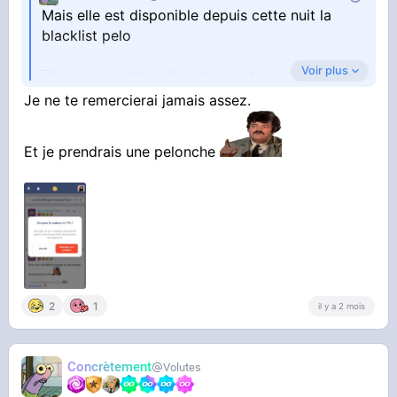
Mais elle est disponible depuis cette nuit la
blacklist pelo
Voir plus
https://onche.org/topic/1[...]rmais-
Je ne te remercierai jamais assez.
bloquer-un-forumeur
Et je prendrais une pelonche
2
1
il y a 2 mois
Concrètement
Volutes