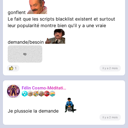
(pour les floodeurs)
- enleve topics et message (et réponses à ces
gonflent
messages).
Le fait que les scripts blacklist existent et surtout
leur popularité montre bien qu'il y a une vraie
Sur le topic des script on voit que beaucoup de
gens étaient vraiment très contents de ces
derniers, je pense que c'est une feature qui
demande/besoin
peut être très populaire.
https://onche.org/topic/5[...]t-liste-
noire-blacklist/7
1
il y a 2 mois
Félin Cosmo-Méditatif 站桩
Orteils
Je plussoie la demande
il y a 2 mois