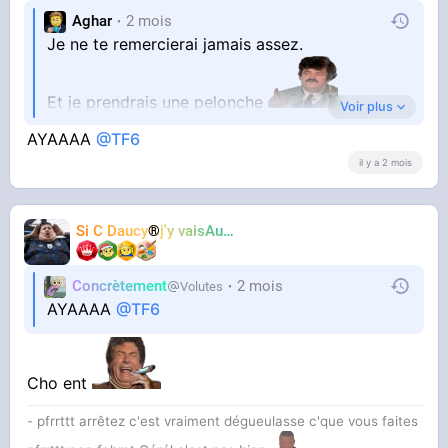
Aghar
2 mois
Je ne te remercierai jamais assez.
Et je prendrais une pelonche
Voir plus
AYAAAA
@TF6
il y a 2 mois
Si C Daucy
®
j'y vaisAussi
TF6
Concrètement
2 mois
Volutes
AYAAAA
@TF6
Cho ent
- pfrrttt arrêtez c'est vraiment dégueulasse c'que vous faites