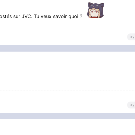
stés sur JVC. Tu veux savoir quoi ?
il 
il 