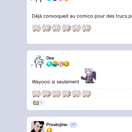
Déjà convoqued au comico pour des trucs po
Oea
Wayooo si seulement
1
Proutojine-