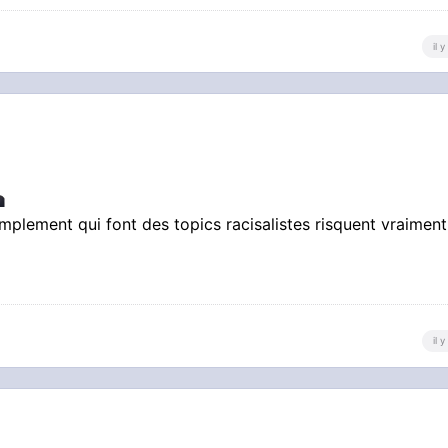
sonner à votre porte, vos parents
il 
ide
mplement qui font des topics racisalistes risquent vraimen
il 