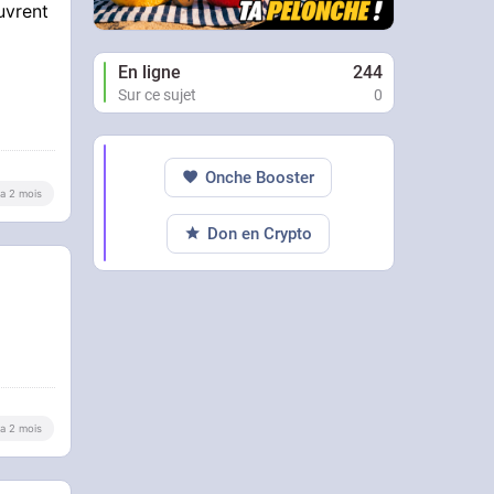
vrent
En ligne
244
Sur ce sujet
0
Onche Booster
y a 2 mois
Don en Crypto
y a 2 mois