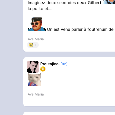
Imaginez deux secondes deux Gilbert
la porte et....
On est venu parler à foutrehumide
Ave Maria
1
Proutojine-
Ave Maria