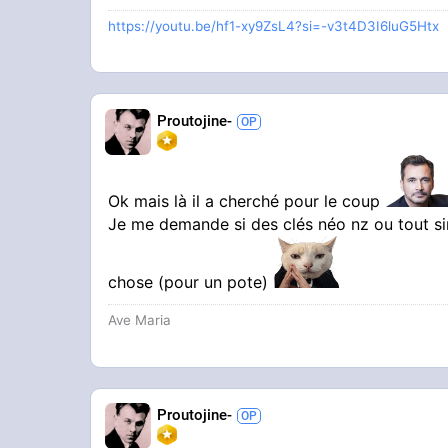
https://youtu.be/hf1-xy9ZsL4?si=-v3t4D3I6luG5Htx
Imaginez deux secondes deux Gilbert
ouvrent la porte et....
Proutojine-
On est venu parler à foutrehum
Ok mais là il a cherché pour le coup
Je me demande si des clés néo nz ou tout si
chose (pour un pote)
Ave Maria
Proutojine-