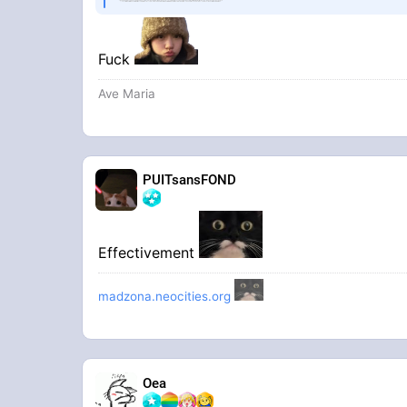
Fuck
Ave Maria
PUITsansFOND
Effectivement
madzona.neocities.org
Oea