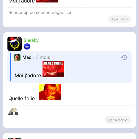
Moi j'adore
Beaucoup de second degrès ici
de la couette, on la connait tous.
il y a 5 mois
Sneaky
Mao
5 mois
Moi j'adore
Quelle folie !
il y a 5 mois