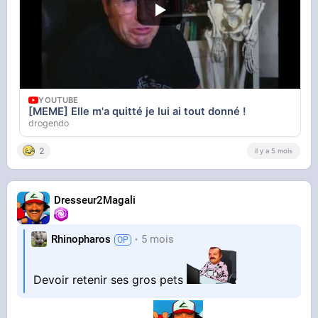
YOUTUBE
[MEME] Elle m'a quitté je lui ai tout donné !
drogendo
2
il y a 5 mois
Dresseur2Magali
Rhinopharos
5 mois
Devoir retenir ses gros pets