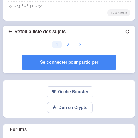
♡〜٩( ╹▿╹ )۶〜♡
il y a 5 mois
Retou à liste des sujets
1
2
Se connecter pour participer
Onche Booster
Don en Crypto
Forums