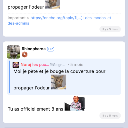
propager l'odeur
Important >
https://onche.org/topic/1[...]l-des-modos-et-
des-admins
il y a 5 mois
Rhinopharos
Noraj les pucix
5 mois
SeigneurCooler
Moi je pète et je bouge la couverture pour
propager l'odeur
Tu as officiellement 8 ans
il y a 5 mois