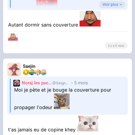
Voir plus
géhenne.
La sacro-sainte technique de la jambe qui sort
Autant dormir sans couverture
de la couette, on la connait tous.
il y a 5 mois
Saejin
Noraj les pucix
5 mois
SeigneurCooler
Moi je pète et je bouge la couverture pour
propager l'odeur
t'as jamais eu de copine khey