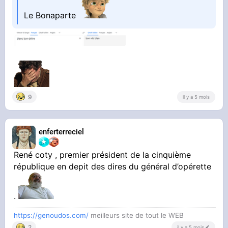
Le Bonaparte
9
il y a 5 mois
enferterreciel
René coty , premier président de la cinquième
république en depit des dires du général d’opérette
.
https://genoudos.com/
meilleurs site de tout le WEB
2
il y a 5 mois