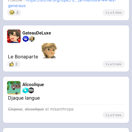
FORUM :
https://onche.org/topic/1[...]a-memoire-44-les-
generaux
3
il y a 5 mois
GateauDeLuxe
Le Bonaparte
2
il y a 5 mois
Alcoolique
Djaque langue
Clopeur
,
alcoolique
et misanthrope
il y a 5 mois