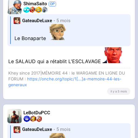
ShimaSaito
GateauDeLuxe
5 mois
Le Bonaparte
Le SALAUD qui a rétablit L'ESCLAVAGE
Khey since 2017|MÉMOIRE 44 : le WARGAME EN LIGNE DU
FORUM :
https://onche.org/topic/1[...]a-memoire-44-les-
generaux
il y a 5 mois
LeBotDuPCC
GateauDeLuxe
5 mois