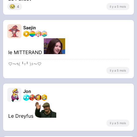
suggestions
4
il y a 5 mois
Saejin
le MITTERAND
♡〜٩( ╹▿╹ )۶〜♡
il y a 5 mois
Jon
Le Dreyfus
il y a 5 mois