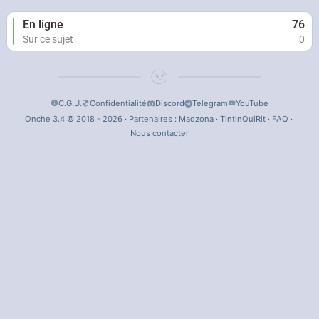
En ligne
76
Sur ce sujet
0
C.G.U.
Confidentialité
Discord
Telegram
YouTube
Onche 3.4 © 2018 - 2026 · Partenaires :
Madzona
·
TintinQuiRit
·
FAQ
·
Nous contacter