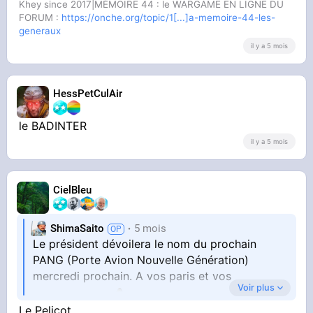
Khey since 2017|MÉMOIRE 44 : le WARGAME EN LIGNE DU
FORUM :
https://onche.org/topic/1[...]a-memoire-44-les-
generaux
il y a 5 mois
HessPetCulAir
le BADINTER
il y a 5 mois
CielBleu
ShimaSaito
5 mois
Le président dévoilera le nom du prochain
PANG (Porte Avion Nouvelle Génération)
mercredi prochain. A vos paris et vos
Voir plus
Le Pelicot