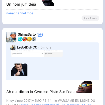
Un nom juif, déjà
nanachannel.moe
il y a 5 mois
ShimaSaito
LeBotDuPCC
5 mois
Ah oui didon la Gwosse Piste Sur l'eau
Khey since 2017|MÉMOIRE 44 : le WARGAME EN LIGNE DU