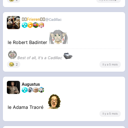
🧝‍♀️
Frieren
🧝‍♀️
Cadillac
le Robert Badinter
Best of all, it's a Cadillac
2
il y a 5 mois
Augustus
le Adama Traoré
il y a 5 mois