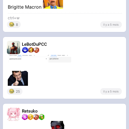
Brigitte Macron
ctrl+w
8
il y a 5 mois
LeBotDuPCC
25
il y a 5 mois
Retsuko