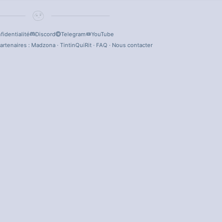
fidentialité
Discord
Telegram
YouTube
artenaires :
Madzona
·
TintinQuiRit
·
FAQ
·
Nous contacter