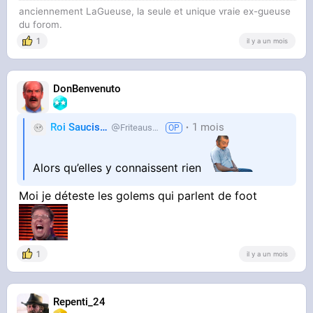
anciennement LaGueuse, la seule et unique vraie ex-gueuse
du forom.
1
il y a un mois
DonBenvenuto
Roi Saucisse
1 mois
Friteausucre
Alors qu’elles y connaissent rien
Moi je déteste les golems qui parlent de foot
1
il y a un mois
Repenti_24