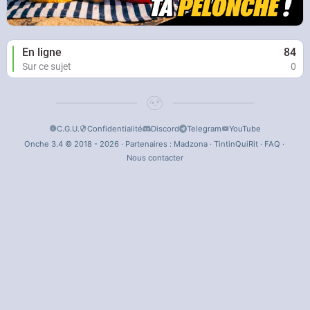
En ligne
84
Sur ce sujet
0
C.G.U.
Confidentialité
Discord
Telegram
YouTube
Onche 3.4 © 2018 - 2026 · Partenaires :
Madzona
·
TintinQuiRit
·
FAQ
·
Nous contacter