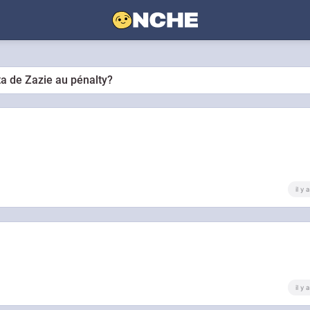
ta de Zazie au pénalty?
il y
il y