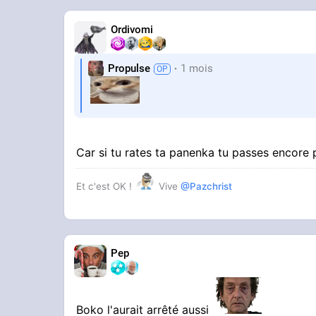
Ordivomi
Propulse
1 mois
Car si tu rates ta panenka tu passes encore
Et c'est OK !
Vive
@Pazchrist
Pep
Boko l'aurait arrêté aussi