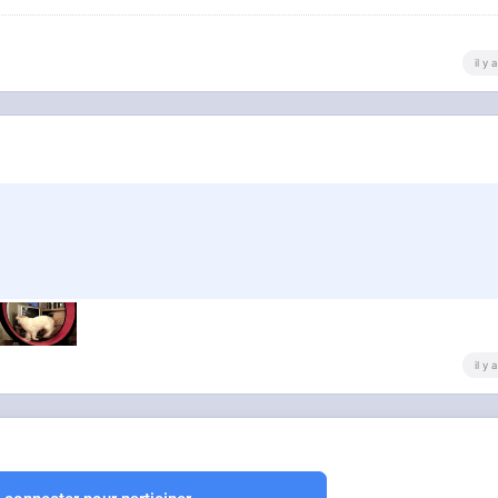
il y
il y