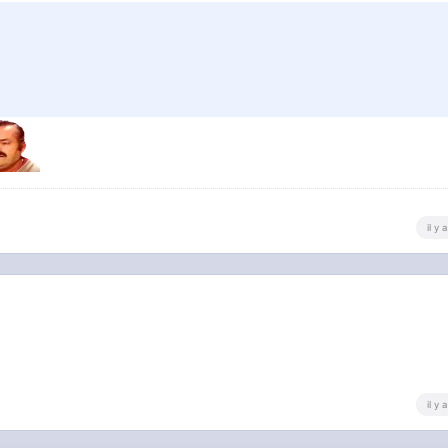
r
il y
il y