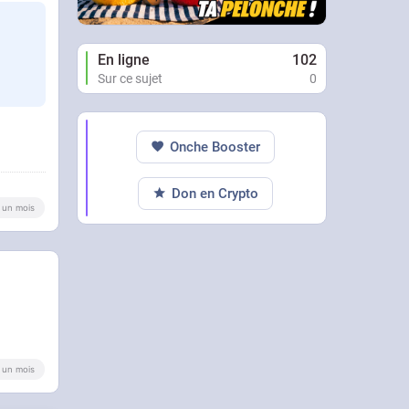
En ligne
102
Sur ce sujet
0
Onche Booster
Don en Crypto
 a un mois
 a un mois