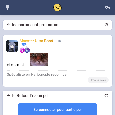
les narbo sont pro maroc
Monster Ultra Rosá
❤️
KheyFinito
étonnant ...
Spécialiste en Narbonoïde reconnue
il y a un mois
tu Retour t'es un pd
Se connecter pour participer