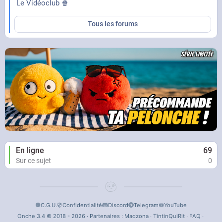
Le Vidéoclub 🍿
Tous les forums
En ligne
69
Sur ce sujet
0
C.G.U.
Confidentialité
Discord
Telegram
YouTube
Onche 3.4 © 2018 - 2026 · Partenaires :
Madzona
·
TintinQuiRit
·
FAQ
·