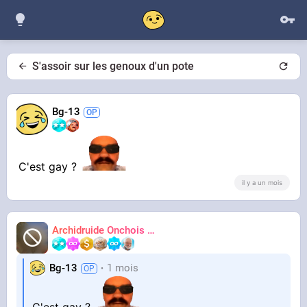
S'assoir sur les genoux d'un pote
Bg-13
C'est gay ?
il y a un mois
Archidruide Onchois
🍀️🌩️🐻️
James
Bg-13
1 mois