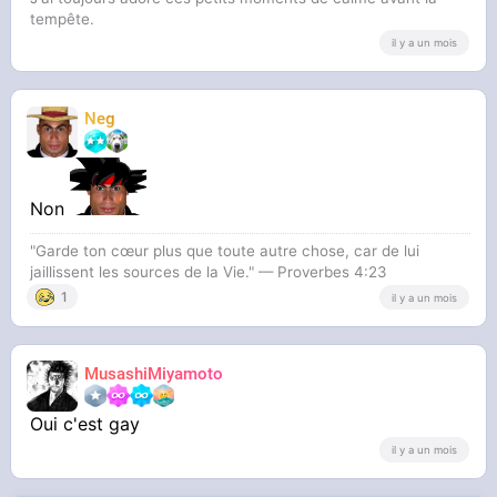
tempête.
il y a un mois
Neg
Non
"Garde ton cœur plus que toute autre chose, car de lui
jaillissent les sources de la Vie." — Proverbes 4:23
1
il y a un mois
MusashiMiyamoto
Oui c'est gay
il y a un mois