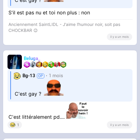
C'est gay ?
S'il est pas nu et toi non plus : non
Anciennement SaintLIDL - J'aime l’humour noir, soit pas
CHOCKBAR 😉️
il y a un mois
Beluga_
Bg-13
1 mois
C'est gay ?
C'est littéralement pd....
1
il y a un mois