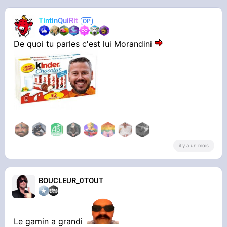
TintinQuiRit
De quoi tu parles c'est lui Morandini
il y a un mois
BOUCLEUR_0TOUT
Le gamin a grandi