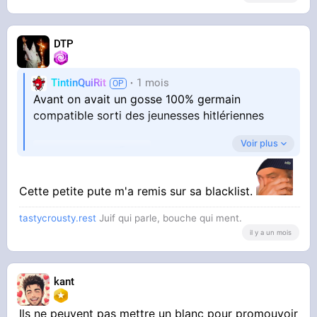
DTP
TintinQuiRit
1 mois
Avant on avait un gosse 100% germain
compatible sorti des jeunesses hitlériennes
Voir plus
Cette petite pute m'a remis sur sa blacklist.
tastycrousty.rest
Juif qui parle, bouche qui ment.
il y a un mois
Maintenant y'a plus rien ils l'ont dégagé
kant
Ils ne peuvent pas mettre un blanc pour promouvoir