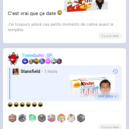
C'est vrai que ça date
Maintenant y'a plus rien ils l'ont dégagé
J'ai toujours adoré ces petits moments de calme avant la
tempête.
il y a un mois
TintinQuiRit
C'est une blague ou quoi ? Il a été mangé par
Stansfield
1 mois
les Rothschild ?
Voir plus
C'est vrai que ça date
il y a un mois