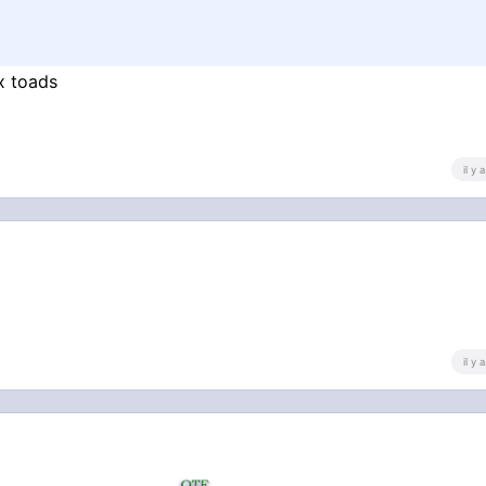
x toads
il y
il y