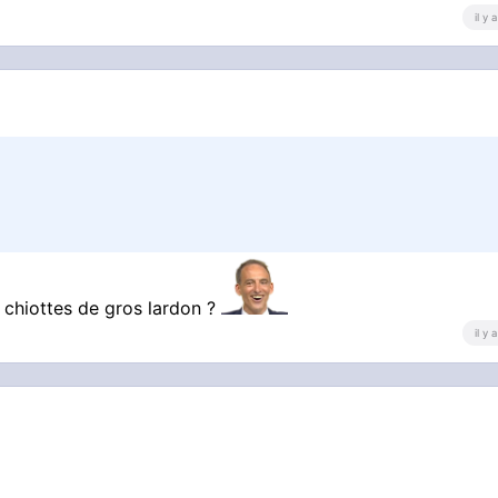
il y
s chiottes de gros lardon ?
il y