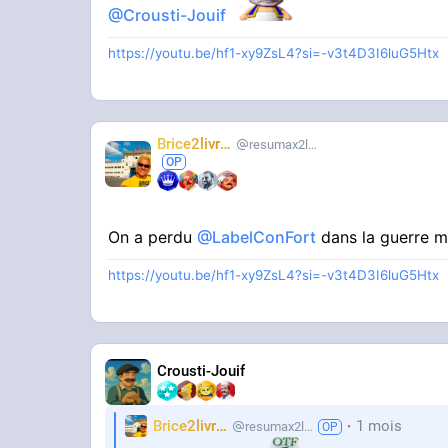
@Crousti-Jouif
https://youtu.be/hf1-xy9ZsL4?si=-v3t4D3I6luG5Htx
Brice2livres
resumax2livres
On a perdu
@LabelConFort
dans la guerre m
https://youtu.be/hf1-xy9ZsL4?si=-v3t4D3I6luG5Htx
Crousti-Jouif
Brice2livres
1 mois
resumax2livres