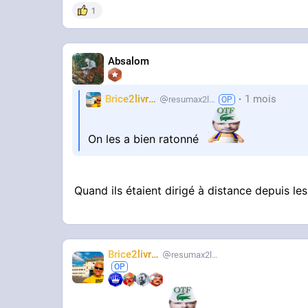
1
Absalom
Brice2livres
1 mois
resumax2livres
On les a bien ratonné
Quand ils étaient dirigé à distance depuis le
Brice2livres
resumax2livres