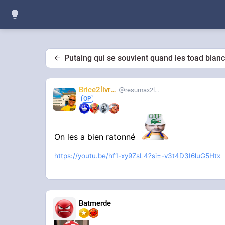
Putaing qui se souvient quand les toad blan
Brice2livres
resumax2livres
On les a bien ratonné
https://youtu.be/hf1-xy9ZsL4?si=-v3t4D3I6luG5Htx
Batmerde