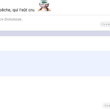
pêche, qui l'eût cru
ce Grolutesse.
il y a 
il y