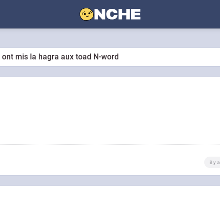
c ont mis la hagra aux toad N-word
il y