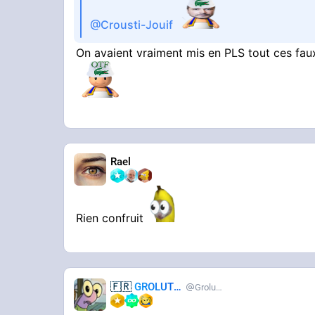
@Crousti-Jouif
On avaient vraiment mis en PLS tout ces fau
Rael
Rien confruit
🇫🇷
GROLUTES
Grolutes