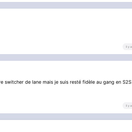
il y
 switcher de lane mais je suis resté fidèle au gang en S2S
il y