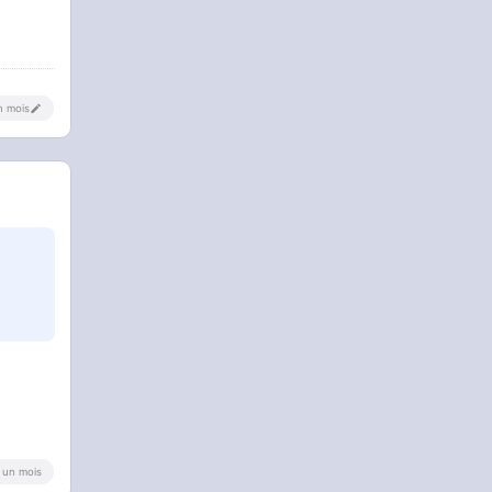
un mois
 a un mois