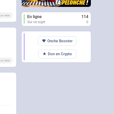
 a un mois
En ligne
114
Sur ce sujet
0
Onche Booster
Don en Crypto
 a un mois