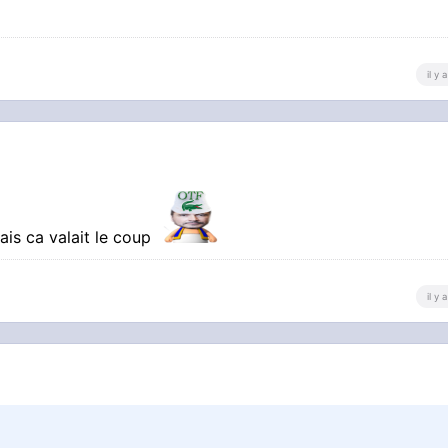
il y
ais ca valait le coup
il y