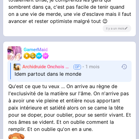
problèmes alimentaire
sombrent dans ça, c'est pas facile de tenir quand
on a une vie de merde, une vie d'esclave mais il faut
avancer et rester optimiste malgré tout 😉
il y a un mois
GamerMaid
Archidruide Onchois
🍀️🌩️🐻️
1 mois
James
Idem partout dans le monde
Qu'est ce que tu veux ... On arrive au règne de
l'exclusivité de la matière sur l'âme. On n'arrive pas
à avoir une vie pleine et entière nous apportant
paix intérieure et satiété alors on se came la tête
pour se doper, pour oublier, pour se sentir vivant. Et
nos âmes se vident. Et on oublie comment la
remplir. Et on oublie qu'on en a une.