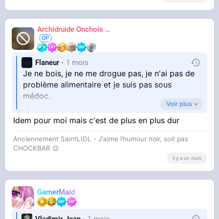
Archidruide Onchois
🍀️🌩️🐻️
James
Flaneur
1 mois
Je ne bois, je ne me drogue pas, je n'ai pas de
problème alimentaire et je suis pas sous
médoc.
Voir plus
Je suis en pleine forme
Idem pour moi mais c'est de plus en plus dur
Anciennement SaintLIDL - J'aime l’humour noir, soit pas
Et non ! Depuis que je bosse de nuit, je suis
CHOCKBAR 😉️
totalement brisé, je comprends les gens qui
il y a un mois
sombrent dans ça, c'est pas facile de tenir
quand on a une vie de merde, une vie d'esclave
mais il faut avancer et rester optimiste malgré
GamerMaid
tout 😉
Vladimir-Jean
1 mois