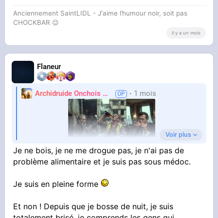
Anciennement SaintLIDL - J'aime l’humour noir, soit pas
CHOCKBAR 😉️
il y a un mois
Flaneur
Archidruide Onchois
🍀️🌩️🐻️
1 mois
James
Voir plus
Je ne bois, je ne me drogue pas, je n'ai pas de
problème alimentaire et je suis pas sous médoc.
Je suis en pleine forme
Même ceux qui ne boivent pas et ne se drogue
pas sont sous-médoc ou souffrent de
Et non ! Depuis que je bosse de nuit, je suis
totalement brisé, je comprends les gens qui