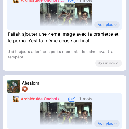
Archidruide Onchois
🍀️🌩️🐻️
1 mois
James
Voir plus
Fallait ajouter une 4ème image avec la branlette et
le porno c'est la même chose au final
J'ai toujours adoré ces petits moments de calme avant la
Même ceux qui ne boivent pas et ne se drogue
tempête.
pas sont sous-médoc ou souffrent de
il y a un mois
problèmes alimentaire
Absalom
Archidruide Onchois
🍀️🌩️🐻️
1 mois
James
Voir plus