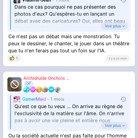
Dans ce cas pourquoi ne pas présenter des
photos d'eux? Qu'espères-tu en lançant un
débat avec des
caricatures
? Oui, elles ont beau
Voir plus
être photoréalistes, ces images sont des
caricatures.
Ce n'est pas un débat mais une monstration. Tu
peux le dessiner, le chanter, le jouer dans un théâtre
que tu n'en ferais pas tout un foin sur l'IA.
1
il y a un mois
Archidruide Onchois
🍀️🌩️🐻️
James
GamerMaid
1 mois
Qu'est ce que tu veux ... On arrive au règne de
l'exclusivité de la matière sur l'âme. On n'arrive
pas à avoir une vie pleine et entière nous
Voir plus
apportant paix intérieure et satiété alors on se
came la tête pour se doper, pour oublier, pour
Ou la société actuelle n'est pas faite pour l'homme