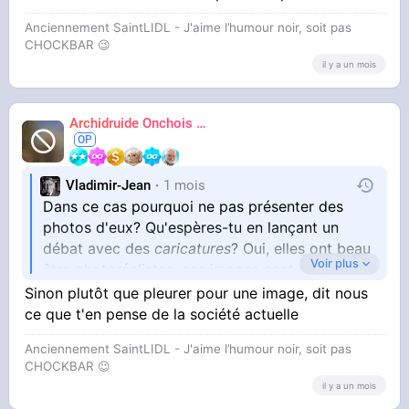
se sentir vivant. Et nos âmes se vident. Et on
Anciennement SaintLIDL - J'aime l’humour noir, soit pas
oublie comment la remplir. Et on oublie qu'on
CHOCKBAR 😉️
en a une.
il y a un mois
Archidruide Onchois
🍀️🌩️🐻️
James
Vladimir-Jean
1 mois
Dans ce cas pourquoi ne pas présenter des
photos d'eux? Qu'espères-tu en lançant un
débat avec des
caricatures
? Oui, elles ont beau
Voir plus
être photoréalistes, ces images sont des
caricatures.
Sinon plutôt que pleurer pour une image, dit nous
ce que t'en pense de la société actuelle
Anciennement SaintLIDL - J'aime l’humour noir, soit pas
CHOCKBAR 😉️
il y a un mois