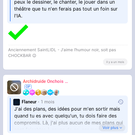
peux le dessiner, le chanter, le jouer dans un
théâtre que tu n'en ferais pas tout un foin sur
l'IA.
Anciennement SaintLIDL - J'aime l’humour noir, soit pas
CHOCKBAR 😉️
il y a un mois
Archidruide Onchois
🍀️🌩️🐻️
James
Flaneur
1 mois
J'ai des plans, des idées pour m'en sortir mais
quand tu es avec quelqu'un, tu dois faire des
compromis. Là, j'ai plus aucun de mes plans qui
Voir plus
sont faisables à cause de ça, car madame ne