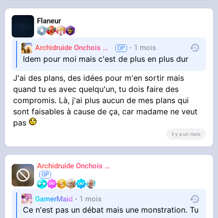
Flaneur
Archidruide Onchois
🍀️🌩️🐻️
1 mois
James
Idem pour moi mais c'est de plus en plus dur
J'ai des plans, des idées pour m'en sortir mais
quand tu es avec quelqu'un, tu dois faire des
compromis. Là, j'ai plus aucun de mes plans qui
sont faisables à cause de ça, car madame ne veut
pas
il y a un mois
Archidruide Onchois
🍀️🌩️🐻️
James
GamerMaid
1 mois
Ce n'est pas un débat mais une monstration. Tu