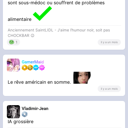
sont sous-médoc ou souffrent de problèmes
alimentaire
Anciennement SaintLIDL - J'aime l’humour noir, soit pas
CHOCKBAR 😉️
1
il y a un mois
GamerMaid
Le rêve américain en somme.
il y a un mois
Vladimir-Jean
IA grossière