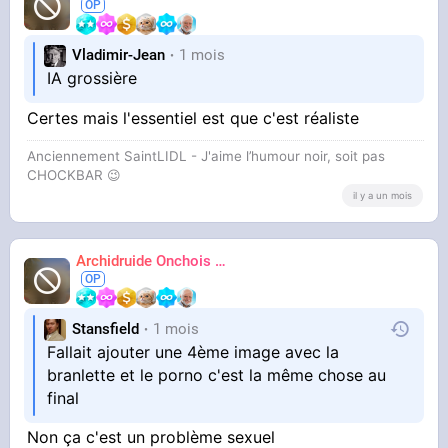
Vladimir-Jean
1 mois
IA grossière
Certes mais l'essentiel est que c'est réaliste
Anciennement SaintLIDL - J'aime l’humour noir, soit pas
CHOCKBAR 😉️
il y a un mois
Archidruide Onchois
🍀️🌩️🐻️
James
Stansfield
1 mois
Fallait ajouter une 4ème image avec la
branlette et le porno c'est la même chose au
final
Non ça c'est un problème sexuel