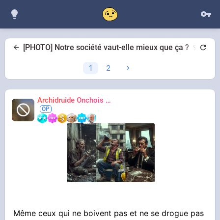
[PHOTO] Notre société vaut-elle mieux que ça ? 🍷️💊️🍺️🚬
1
2
Archidruide Onchois
🍀️🌩️🐻️
James
Même ceux qui ne boivent pas et ne se drogue pas