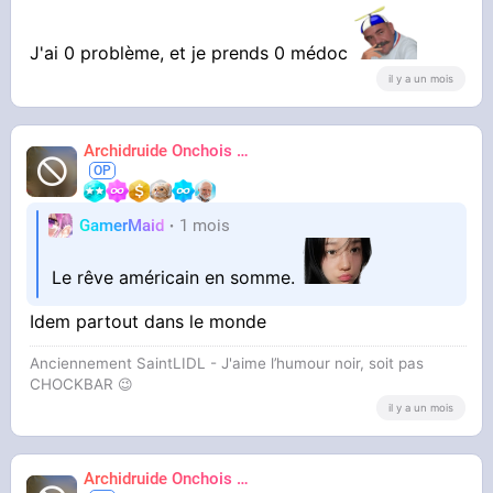
J'ai 0 problème, et je prends 0 médoc
il y a un mois
Même ceux qui ne boivent pas et ne se drogue
pas sont sous-médoc ou souffrent de
Archidruide Onchois
🍀️🌩️🐻️
James
problèmes alimentaire
GamerMaid
1 mois
Le rêve américain en somme.
Idem partout dans le monde
Anciennement SaintLIDL - J'aime l’humour noir, soit pas
CHOCKBAR 😉️
il y a un mois
Archidruide Onchois
🍀️🌩️🐻️
James