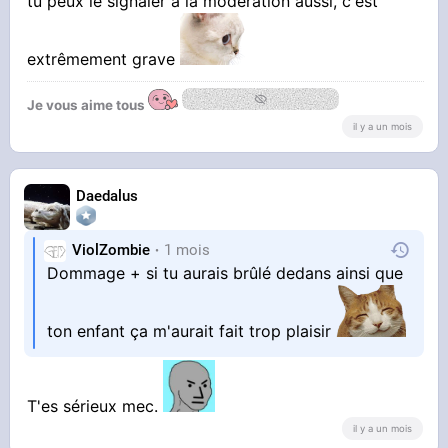
tu peux le signaler à la modération aussi, c'est
extrêmement grave
Je vous aime tous
il y a un mois
Daedalus
ViolZombie
1 mois
Dommage + si tu aurais brûlé dedans ainsi que
ton enfant ça m'aurait fait trop plaisir
T'es sérieux mec.
il y a un mois