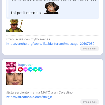
toi petit merdeux
Crépuscule des mythomanes :
https://onche.org/topic/1[...]du-forum#message_20107982
il y a un mois
trapvador
¡Esta serpiente marina MATÓ a un Celestino!
https://streamable.com/fmjgjb
il y a un mois