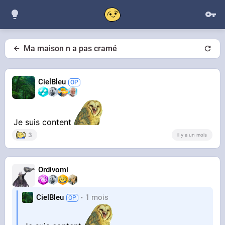
Ma maison n a pas cramé
CielBleu
Je suis content
3
il y a un mois
Ordivomi
CielBleu
1 mois