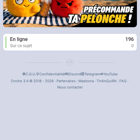
En ligne
196
Sur ce sujet
0
C.G.U.
Confidentialité
Discord
Telegram
YouTube
Onche 3.4 © 2018 - 2026 · Partenaires :
Madzona
·
TintinQuiRit
·
FAQ
·
Nous contacter