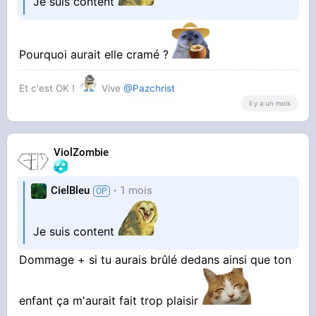
Je suis content
Pourquoi aurait elle cramé ?
Et c'est OK !
Vive
@Pazchrist
il y a un mois
ViolZombie
CielBleu
1 mois
Je suis content
Dommage + si tu aurais brûlé dedans ainsi que ton
enfant ça m'aurait fait trop plaisir