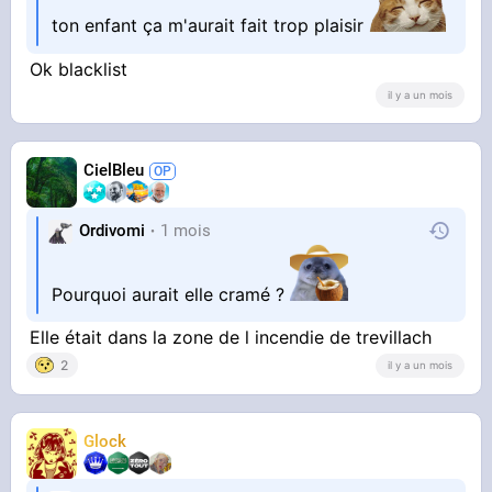
ton enfant ça m'aurait fait trop plaisir
Ok blacklist
il y a un mois
CielBleu
Ordivomi
1 mois
Pourquoi aurait elle cramé ?
Elle était dans la zone de l incendie de trevillach
2
il y a un mois
Glock