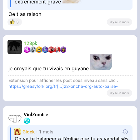
extrêmement grave
Oe t as raison
3
il y a un mois
123pk
je croyais que tu vivais en guyane
Extension pour afficher les post sous niveau sans clic :
https://greasyfork.org/fr[...]22-onche-org-auto-balise-
il y a un mois
ViolZombie
Glock
1 mois
On va te balancer a l'église que tu as vandalisés