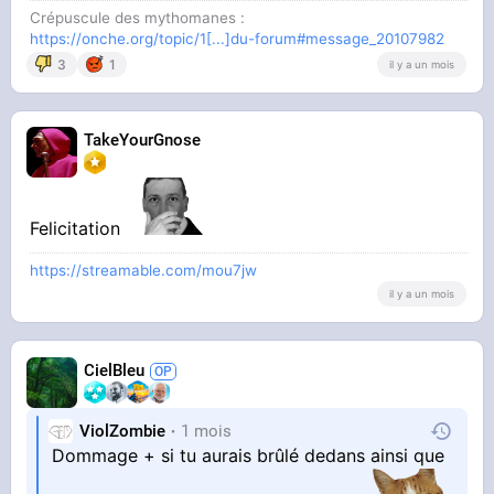
Crépuscule des mythomanes :
https://onche.org/topic/1[...]du-forum#message_20107982
3
1
il y a un mois
TakeYourGnose
Felicitation
https://streamable.com/mou7jw
il y a un mois
CielBleu
ViolZombie
1 mois
Dommage + si tu aurais brûlé dedans ainsi que