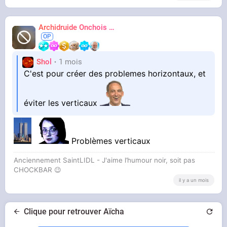
Archidruide Onchois
🍀️🌩️🐻️
James
Shol
1 mois
C'est pour créer des problemes horizontaux, et
éviter les verticaux
Problèmes verticaux
Anciennement SaintLIDL - J'aime l’humour noir, soit pas
CHOCKBAR 😉️
il y a un mois
Clique pour retrouver Aïcha