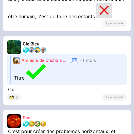
être humain, c'est de faire des enfants
il y a un mois
CielBleu
Archidruide Onchois
🍀️🌩️🐻️
1 mois
James
Titre
Oui
2
il y a un mois
Shol
C'est pour créer des problemes horizontaux, et