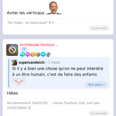
éviter les verticaux
"No holes, no holocaust" R.F.
il y a un mois
Archidruide Onchois
🍀️🌩️🐻️
James
supersandwich
1 mois
Si il y a bien une chose qu'on ne peut interdire
à un être humain, c'est de faire des enfants
Voir plus
Hélas
Anciennement SaintLIDL - J'aime l’humour noir, soit pas
CHOCKBAR 😉️
il y a un mois