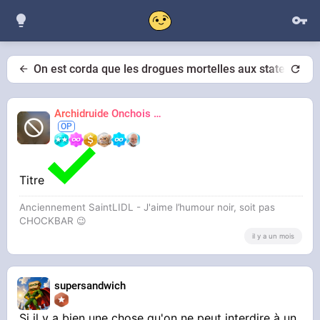
On est corda que les drogues mortelles aux states, c'es
Archidruide Onchois
🍀️🌩️🐻️
James
Titre
Anciennement SaintLIDL - J'aime l’humour noir, soit pas
CHOCKBAR 😉️
il y a un mois
supersandwich
Si il y a bien une chose qu'on ne peut interdire à un