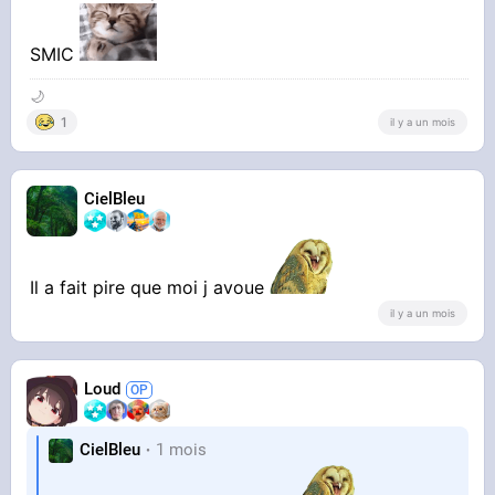
SMIC
🌙
1
il y a un mois
CielBleu
Il a fait pire que moi j avoue
il y a un mois
Loud
CielBleu
1 mois