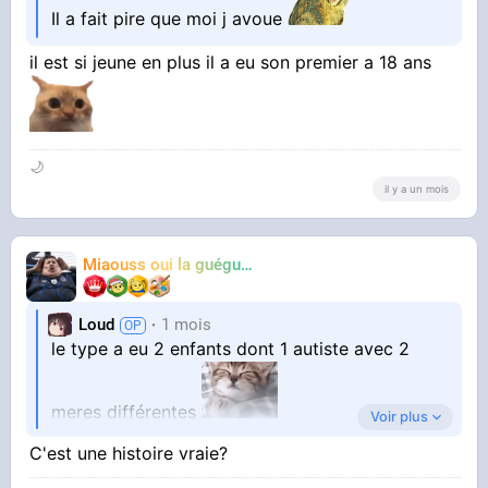
Il a fait pire que moi j avoue
il est si jeune en plus il a eu son premier a 18 ans
🌙
il y a un mois
Miaouss oui la guéguérre
TF6
Loud
1 mois
le type a eu 2 enfants dont 1 autiste avec 2
meres différentes
Voir plus
C'est une histoire vraie?
bordel une vie brisée en pension alimentaire