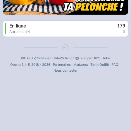
En ligne
179
Sur ce sujet
0
C.G.U.
Confidentialité
Discord
Telegram
YouTube
Onche 3.4 © 2018 - 2026 · Partenaires :
Madzona
·
TintinQuiRit
·
FAQ
·
Nous contacter