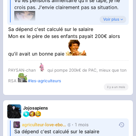
Vu les pensions aliméntaire qu'il se tape, je ne
crois pas. J'envie clairement pas sa situation.
Voir plus
Sa dépend c'est calculé sur le salaire
Mon ex le père de ses enfants payait 200€ alors
qu'il avait un bonne paie
PAYSAN-chan
qui pompe 200k€ de PAC, mieux que ton
RSA
#les-agriculteurs
il y a un mois
Jojosapiens
agriculteur-love-ebony
1 mois
chasseur2trap
Sa dépend c'est calculé sur le salaire