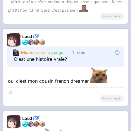
- pfrrttt arrêtez c'est vraiment dégueulasse c'que vous faites
pfrrttt non fchmt Cérél c'est pas bien
il y a un mois
et le mec voit pas le soucis il a deux crédits au
Loud
SMIC
Miaouss oui la guéguérre
1 mois
TF6
C'est une histoire vraie?
oui c'est mon cousin french dreamer
🌙
il y a un mois
Loud