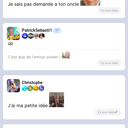
Je sais pas demande a ton oncle
il y a un mois
PatrickSebasti1
up
C'est que de l'amour putain !
il y a un mois
Christophe
J'ai ma petite idée
il y a un mois