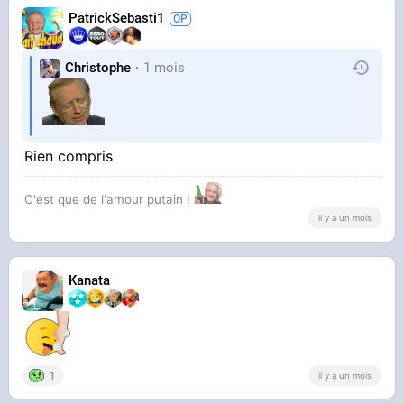
PatrickSebasti1
Christophe
1 mois
Rien compris
C'est que de l'amour putain !
il y a un mois
Kanata
1
il y a un mois