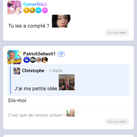
GamerMaid
Tu les a compté ?
il y a un mois
PatrickSebasti1
Christophe
1 mois
J'ai ma petite idée
Dis-moi
C'est que de l'amour putain !
il y a un mois