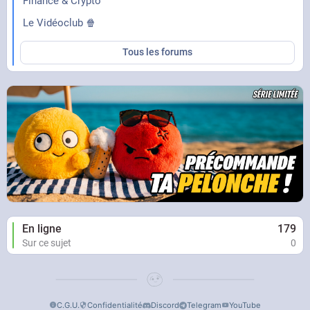
Finance & Crypto
Le Vidéoclub 🍿
Tous les forums
En ligne
179
Sur ce sujet
0
C.G.U.
Confidentialité
Discord
Telegram
YouTube