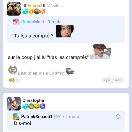
🧝‍♀️
Frieren
🧝‍♀️
Cadillac
GamerMaid
1 mois
Tu les a compté ?
sur le coup j'ai lu "t'as les cramptés"
Best of all, it's a Cadillac
1
il y a un mois
Christophe
PatrickSebasti1
1 mois
Dis-moi